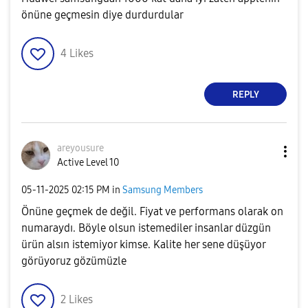
önüne geçmesin diye durdurdular
4
Likes
REPLY
areyousure
Active Level 10
‎05-11-2025
02:15 PM
in
Samsung Members
Önüne geçmek de değil. Fiyat ve performans olarak on
numaraydı. Böyle olsun istemediler insanlar düzgün
ürün alsın istemiyor kimse. Kalite her sene düşüyor
görüyoruz gözümüzle
2
Likes