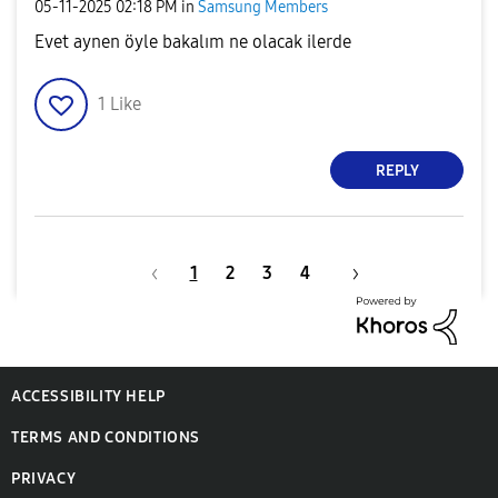
‎05-11-2025
02:18 PM
in
Samsung Members
Evet aynen öyle bakalım ne olacak ilerde
1
Like
REPLY
1
2
3
4
ACCESSIBILITY HELP
TERMS AND CONDITIONS
PRIVACY