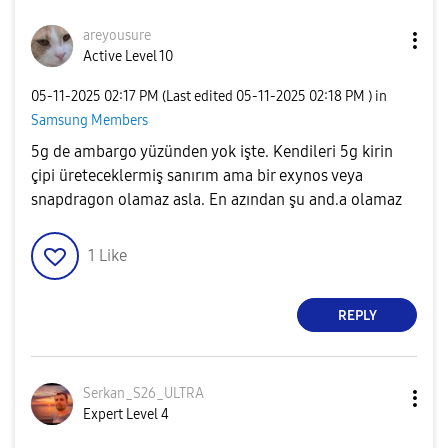
areyousure
Active Level 10
‎05-11-2025
02:17 PM
(Last edited
‎05-11-2025
02:18 PM
) in
Samsung Members
5g de ambargo yüzünden yok işte. Kendileri 5g kirin
çipi üreteceklermiş sanırım ama bir exynos veya
snapdragon olamaz asla. En azından şu and.a olamaz
1
Like
REPLY
Serkan_S26_ULTR
A
Expert Level 4