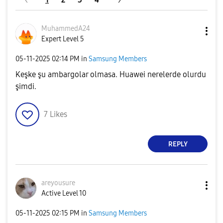
V
MuhammedA24
Expert Level 5
i
‎05-11-2025
02:14 PM
in
Samsung Members
Keşke şu ambargolar olmasa. Huawei nerelerde olurdu
şimdi.
d
7
Likes
REPLY
e
areyousure
Active Level 10
o
‎05-11-2025
02:15 PM
in
Samsung Members