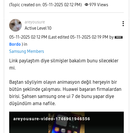
(Topic created on: 05-11-2025 02:12 PM)
979
Views
areyousure
Active Level 10
‎05-11-2025
02:12 PM
(Last edited
‎05-11-2025
02:19 PM
by
Bordo
) in
Samsung Members
Link paylaştım diye silmişler bakalım bunu silecekler
mi.
Baştan söyliyim olayın animasyon değil herşeyin bir
bütün şeklinde çalışması. Huawei başaran firmalardan
birisi. Şahsen samsung one ui 7 de bunu yapar diye
düşündüm ama nafile.
areyousure-video-1746961946556