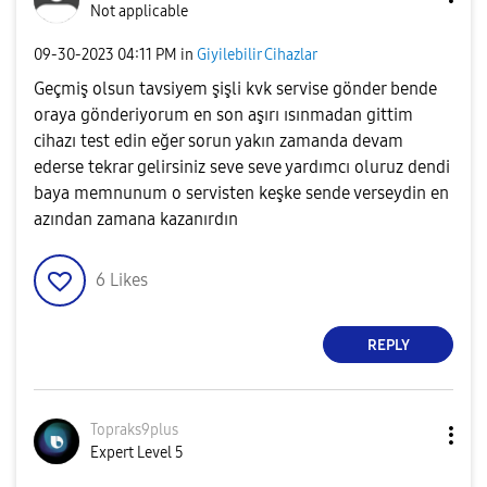
Not applicable
‎09-30-2023
04:11 PM
in
Giyilebilir Cihazlar
Geçmiş olsun tavsiyem şişli kvk servise gönder bende
oraya gönderiyorum en son aşırı ısınmadan gittim
cihazı test edin eğer sorun yakın zamanda devam
ederse tekrar gelirsiniz seve seve yardımcı oluruz dendi
baya memnunum o servisten keşke sende verseydin en
azından zamana kazanırdın
6
Likes
REPLY
Topraks9plus
Expert Level 5