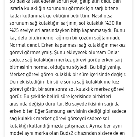
30 dakika test ederek sorun yok, gelip alın dedi. Ben
ısrarla kulaklığın sorununu görmek için sarjı bitene
kadar kullanmak gerektiğini belirttim. Nasıl olsa
sorunum sağ kulaklığın sarjının, sol kulaklık %30 ile
%25 seviyeleri arasındayken bitip kapanmasıydı. Bunu
kaç defa bildirmeme rağmen bir çözüm sağlanmadı.
Normal dendi. Erken kapanması sağ kulaklığın merkez
görevi görmesiymiş. Şunu ekleyecek olursam Onlar
sadece sağ kulaklığın merkez görevi görüp erken sarj
bitmesinin normal olduğunu söyledi. Bu bilgi yanlış.
Merkez görevi gören kulaklık bir süre içerisinde değişir.
Demek istediğim bir süre sonra sağ kulaklık merkez
görevi görür, bir süre sonra sol kulaklık merkez görevi
görür. Bu şekilde belirli süre içerisinde birbirleri
arasında değişip dururlar. Bu sayede ikisinin sarjı da
erken biter. Eğer Samsung servisinin dediği gibi sadece
sağ kulaklık merkez görevi görseydi sadece sol
kulaklığı kullandığımızda çalışmazdı. Ayrıca ben aynı
model aynı marka olan Buds2 cihazından sizlere de en