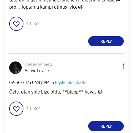
pro... Toplama kampı olmuş iyice
😂
4
Likes
REPLY
TheHeisenberg
Active Level 7
‎09-30-2023
06:49 PM
in
Giyilebilir Cihazlar
Öyle, olan yine bize oldu, **bleep** hayat
😂
3
Likes
REPLY