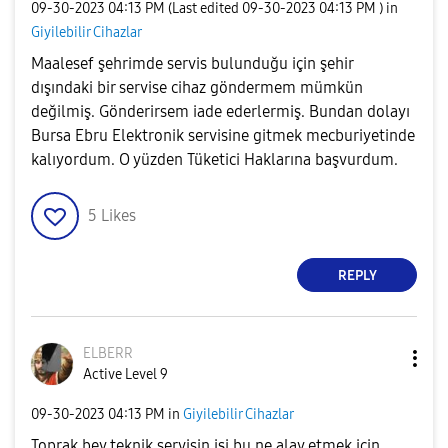
‎09-30-2023
04:13 PM
(Last edited
‎09-30-2023
04:13 PM
) in
Giyilebilir Cihazlar
Maalesef şehrimde servis bulunduğu için şehir
dışındaki bir servise cihaz göndermem mümkün
değilmiş. Gönderirsem iade ederlermiş. Bundan dolayı
Bursa Ebru Elektronik servisine gitmek mecburiyetinde
kalıyordum. O yüzden Tüketici Haklarına başvurdum.
5
Likes
REPLY
ELBERR
Active Level 9
‎09-30-2023
04:13 PM
in
Giyilebilir Cihazlar
Toprak bey teknik servisin işi bu ne alay etmek için