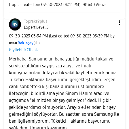
(Topic created on: 09-30-2023 04:11 PM)
640
Views
Topraks9plus
Expert Level 5
‎09-30-2023
03:34 PM
(Last edited
‎09-30-2023
03:39 PM
by
Bakırçay
) in
Giyilebilir Cihazlar
Merhaba. Samsung'un bana yaptığı mağdurluklar ve
serviste aldığım saygısızca alaycı ve imalı
konuşmalardan dolayı artık vakit kaybetmemek adına
Tüketici Haklarına başvurumu gerçekleştirdim. Geçen
canlı sohbetteki kişi bana durumu üst birimlere
ileteceğini bildirdi ama yine Sinem Hanım aradı ve
açtığımda "elimizden bir şey gelmiyor" dedi. Hiç bir
şekilde yardımcı olmuyorlar. Arayıp ellerinden bir şey
gelmediğini söylüyorlar. Bu saatten sonra Samsung ile
ben ilgilenmiyorum. Tüketici Haklarına başvurumu
sağladım. Umarım kazanırım.