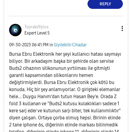
REPLY
Topraks9plus
Expert Level 5
‎09-30-2023
06:41 PM
in
Giyilebilir Cihazlar
Bursa Ebru Elektronik her şeyi kullanıcı hatası saymayı
biliyor. Bir arkadaşım başka bir şehirde olan servise
Buds2 cihazının silikonunun yırtılması ile gitmişti
garanti kapsamından silikonlarını hemen
değiştirmişlerdi. Bursa Ebru Elektronik çok kötü bu
konuda. Hiç bir şey anlamıyorlar. O girişteki elemanlar
hele... Duygu Hanım'dan tutun Hasan Bey'e. Orada Z
fold 3 kullanan ve "Buds2 kutusu kulaklıkları sadece 1
kere sarj eder ve kutunun sarjı biter, tek kullanımlıktır"
diyen çalışan. Ortaya çorba olmuş hepsi. Birinin elinde
2 tane iphone 6s, diğerinin elinde markası bilinmedik
telefon, diğerinin elinde iphone 11, diĝerinin elinde 14