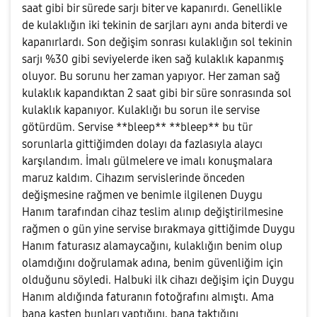
saat gibi bir sürede sarjı biter ve kapanırdı. Genellikle
de kulaklığın iki tekinin de sarjları aynı anda biterdi ve
kapanırlardı. Son değişim sonrası kulaklığın sol tekinin
sarjı %30 gibi seviyelerde iken sağ kulaklık kapanmış
oluyor. Bu sorunu her zaman yapıyor. Her zaman sağ
kulaklık kapandıktan 2 saat gibi bir süre sonrasında sol
kulaklık kapanıyor. Kulaklığı bu sorun ile servise
götürdüm. Servise **bleep** **bleep** bu tür
sorunlarla gittiğimden dolayı da fazlasıyla alaycı
karşılandım. İmalı gülmelere ve imalı konuşmalara
maruz kaldım. Cihazım servislerinde önceden
değişmesine rağmen ve benimle ilgilenen Duygu
Hanım tarafından cihaz teslim alınıp değiştirilmesine
rağmen o gün yine servise bırakmaya gittiğimde Duygu
Hanım faturasız alamaycağını, kulaklığın benim olup
olamdığını doğrulamak adına, benim güvenliğim için
olduğunu söyledi. Halbuki ilk cihazı değişim için Duygu
Hanım aldığında faturanın fotoğrafını almıştı. Ama
bana kasten bunları yaptığını, bana taktığını