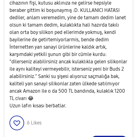
cihazının fişi, kutusu aklınıza ne gelirse hepsiyle
beraber gittim ki boşunaymış :D. KULLANICI HATASI
dediler, anlam veremedim, yine de tamam dedim lanet
olsun ki tamam dedim, kulaklıkta hali hazırda takılı
olan orta boy silikon ped ellerimde yokmuş, kendi
bayilerine de getirtemiyorlarmis, bende dedim
İnternetten yan sanayi ürünlerine kaldık artık,
karşımdaki yetkili şunun gibi bir cümle kurdu:
"dilerseniz alabilirsiniz ancak kulaklıkla gelen silikonlar
ile aynı kaliteyi vermeyebilir, isterseniz yeni bir Buds 2
alabilirsiniz." Sanki su şişesi alıyoruz saçmalığa bak,
kaliteli yan sanayi silikonlar zaten ülkede satılmıyor
ancak Amazon ile o da 500 TL bandında, kulaklık 1200
TL civarı
😂
Uzun lafın kısası berbatlar.
6
Likes