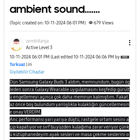
ambient sound.......
(Topic created on: 10-11-2024 06:01 PM)
679
Views
zombiKarga
Active Level 3
‎10-11-2024
06:01 PM
(Last edited
‎10-11-2024
06:06 PM
by
Turkuaz
) in
Giyilebilir Cihazlar
Dün Samsung Galaxy Buds 3 aldım, memnundum, bugün ög
leden sonra Galaxy Wearable uygulamasını keşfedip gürült
ü engellemeyi açınca çok daha memnun kalmıştım. Fakat
az önce boş bulundum yanlışlıkla kulaklığın güncellemesin
e onay VERDİM.
Anc performansı yarı yarıya düştü, rastgele ortam sesini a
çıp kapatıyor ve sırf bu yüzden kulağıma zarar veriyor çünk
ü kütüphanedeyim ayak sesleri ve masa çekme seslerini o