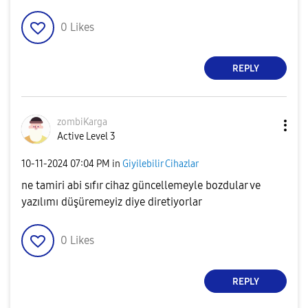
0
Likes
REPLY
zombiKarga
Active Level 3
‎10-11-2024
07:04 PM
in
Giyilebilir Cihazlar
ne tamiri abi sıfır cihaz güncellemeyle bozdular ve
yazılımı düşüremeyiz diye diretiyorlar
0
Likes
REPLY