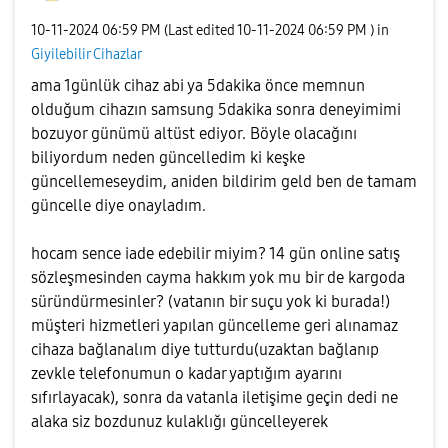
‎10-11-2024
06:59 PM
(Last edited
‎10-11-2024
06:59 PM
) in
Giyilebilir Cihazlar
ama 1günlük cihaz abi ya 5dakika önce memnun
olduğum cihazın samsung 5dakika sonra deneyimimi
bozuyor günümü altüst ediyor. Böyle olacağını
biliyordum neden güncelledim ki keşke
güncellemeseydim, aniden bildirim geld ben de tamam
güncelle diye onayladım.
hocam sence iade edebilir miyim? 14 gün online satış
sözleşmesinden cayma hakkım yok mu bir de kargoda
süründürmesinler? (vatanın bir suçu yok ki burada!)
müşteri hizmetleri yapılan güncelleme geri alınamaz
cihaza bağlanalım diye tutturdu(uzaktan bağlanıp
zevkle telefonumun o kadar yaptığım ayarını
sıfırlayacak), sonra da vatanla iletişime geçin dedi ne
alaka siz bozdunuz kulaklığı güncelleyerek