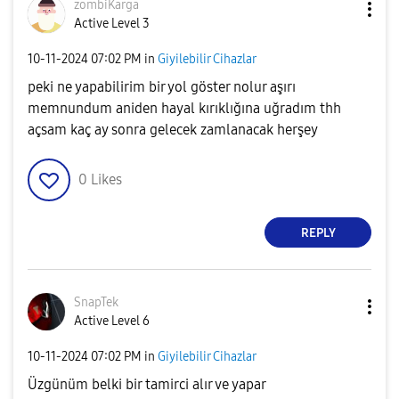
zombiKarga
Active Level 3
‎10-11-2024
07:02 PM
in
Giyilebilir Cihazlar
peki ne yapabilirim bir yol göster nolur aşırı
memnundum aniden hayal kırıklığına uğradım thh
açsam kaç ay sonra gelecek zamlanacak herşey
0
Likes
REPLY
SnapTek
Active Level 6
‎10-11-2024
07:02 PM
in
Giyilebilir Cihazlar
Üzgünüm belki bir tamirci alır ve yapar