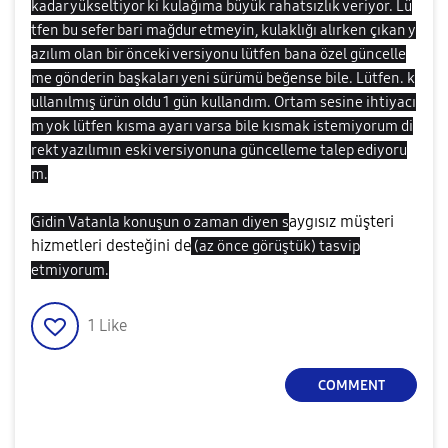
kadar yükseltiyor ki kulağıma büyük rahatsızlık veriyor. Lü
tfen bu sefer bari mağdur etmeyin, kulaklığı alırken çıkan y
azılım olan bir önceki versiyonu lütfen bana özel güncelle
me gönderin başkaları yeni sürümü beğense bile. Lütfen. k
ullanılmış ürün oldu 1 gün kullandım. Ortam sesine ihtiyacı
m yok lütfen kısma ayarı varsa bile kısmak istemiyorum di
rekt yazılımın eski versiyonuna güncelleme talep ediyoru
m.
aygısız müşteri
Gidin Vatanla konuşun o zaman diyen s
hizmetleri desteğini de
(az önce görüştük) tasvip
etmiyorum.
1
Like
COMMENT