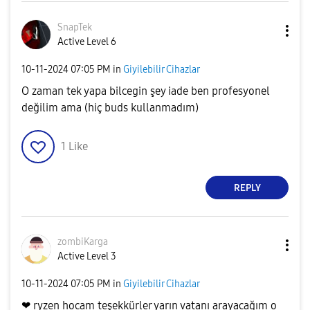
SnapTek
Active Level 6
‎10-11-2024
07:05 PM
in
Giyilebilir Cihazlar
O zaman tek yapa bilcegin şey iade ben profesyonel
değilim ama (hiç buds kullanmadım)
1
Like
REPLY
zombiKarga
Active Level 3
‎10-11-2024
07:05 PM
in
Giyilebilir Cihazlar
❤ ryzen hocam teşekkürler yarın vatanı arayacağım o