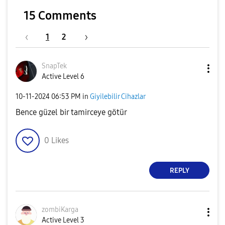
15 Comments
1
2
SnapTek
Active Level 6
‎10-11-2024
06:53 PM
in
Giyilebilir Cihazlar
Bence güzel bir tamirceye götür
0
Likes
REPLY
zombiKarga
Active Level 3