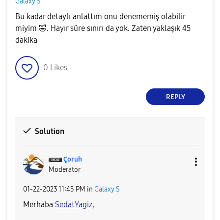
Galaxy S
Bu kadar detaylı anlattım onu denememiş olabilir
miyim
🤣
. Hayır süre sınırı da yok. Zaten yaklaşık 45
dakika
0
Likes
REPLY
Solution
Çoruh
Moderator
‎01-22-2023
11:45 PM
in
Galaxy S
Merhaba
SedatYagiz
,