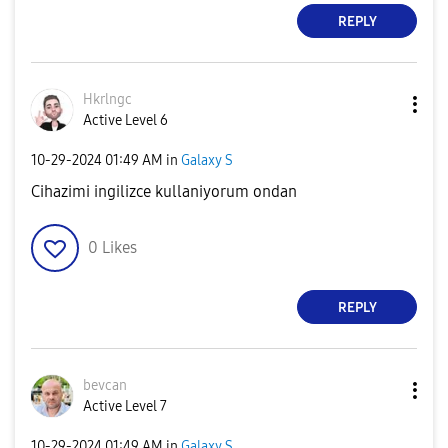
REPLY
Hkrlngc
Active Level 6
‎10-29-2024
01:49 AM
in
Galaxy S
Cihazimi ingilizce kullaniyorum ondan
0
Likes
REPLY
bevcan
Active Level 7
‎10-29-2024
01:49 AM
in
Galaxy S