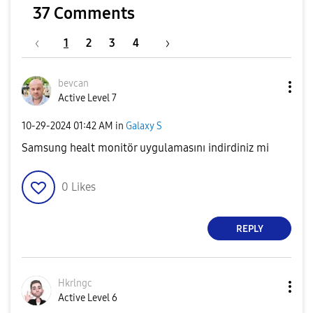
37 Comments
1
2
3
4
bevcan
Active Level 7
‎10-29-2024
01:42 AM
in
Galaxy S
Samsung healt monitör uygulamasını indirdiniz mi
0
Likes
REPLY
Hkrlngc
Active Level 6