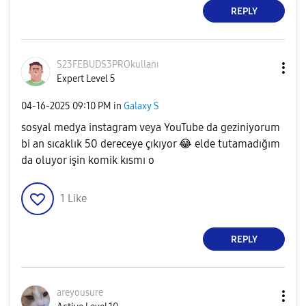
REPLY
S23FEBUDS3PROku
llanı
Expert Level 5
‎04-16-2025
09:10 PM
in
Galaxy S
sosyal medya instagram veya YouTube da geziniyorum
bi an sıcaklık 50 dereceye çıkıyor
😂
elde tutamadığım
da oluyor işin komik kısmı o
1
Like
REPLY
areyousure