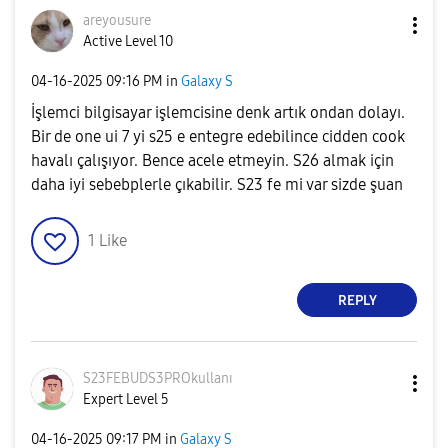
areyousure
Active Level 10
‎04-16-2025
09:16 PM
in
Galaxy S
İşlemci bilgisayar işlemcisine denk artık ondan dolayı.
Bir de one ui 7 yi s25 e entegre edebilince cidden cook
havalı çalışıyor. Bence acele etmeyin. S26 almak için
daha iyi sebebplerle çıkabilir. S23 fe mi var sizde şuan
1
Like
REPLY
S23FEBUDS3PROku
llanı
Expert Level 5
‎04-16-2025
09:17 PM
in
Galaxy S