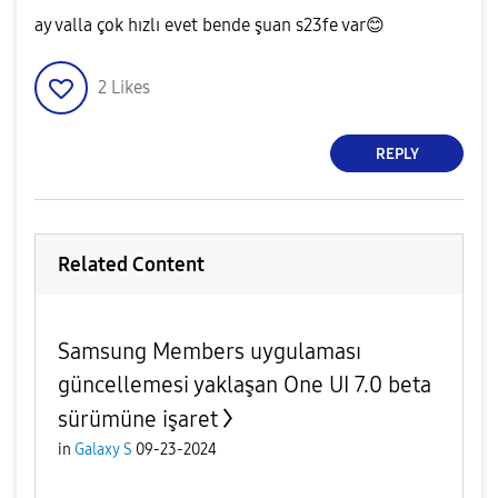
ay valla çok hızlı evet bende şuan s23fe var
😊
2
Likes
REPLY
Related Content
Samsung Members uygulaması
güncellemesi yaklaşan One UI 7.0 beta
sürümüne işaret
in
Galaxy S
09-23-2024