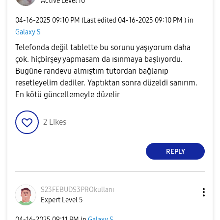
Active Level 10
‎04-16-2025
09:10 PM
(Last edited
‎04-16-2025
09:10 PM
) in
Galaxy S
Telefonda değil tablette bu sorunu yaşıyorum daha
çok. hiçbirşey yapmasam da ısınmaya başlıyordu.
Bugüne randevu almıştım tutordan bağlanıp
resetleyelim dediler. Yaptıktan sonra düzeldi sanırım.
En kötü güncellemeyle düzelir
2
Likes
REPLY
S23FEBUDS3PROku
llanı
Expert Level 5
‎04-16-2025
09:11 PM
in
Galaxy S