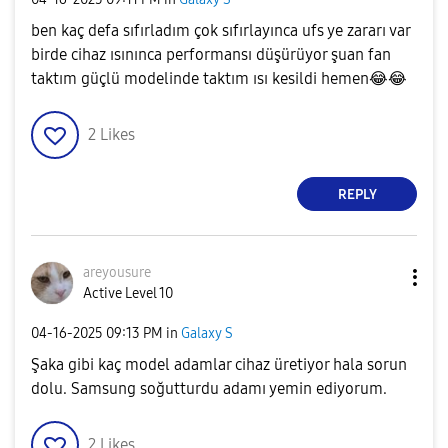
ben kaç defa sıfırladım çok sıfırlayınca ufs ye zararı var
birde cihaz ısınınca performansı düşürüyor şuan fan
taktım güçlü modelinde taktım ısı kesildi hemen
😂
😂
2
Likes
REPLY
areyousure
Active Level 10
‎04-16-2025
09:13 PM
in
Galaxy S
Şaka gibi kaç model adamlar cihaz üretiyor hala sorun
dolu. Samsung soğutturdu adamı yemin ediyorum.
2
Likes