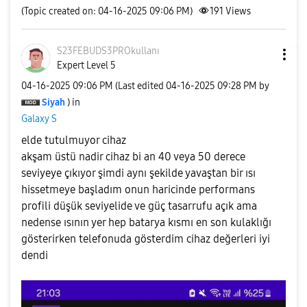
(Topic created on: 04-16-2025 09:06 PM)
191
Views
S23FEBUDS3PROku
llanı
Expert Level 5
‎04-16-2025
09:06 PM
(Last edited
‎04-16-2025
09:28 PM
by
Siyah
) in
Galaxy S
elde tutulmuyor cihaz
akşam üstü nadir cihaz bi an 40 veya 50 derece
seviyeye çıkıyor şimdi aynı şekilde yavaştan bir ısı
hissetmeye başladım onun haricinde performans
profili düşük seviyelide ve güç tasarrufu açık ama
nedense ısının yer hep batarya kısmı en son kulaklığı
gösterirken telefonuda gösterdim cihaz değerleri iyi
dendi