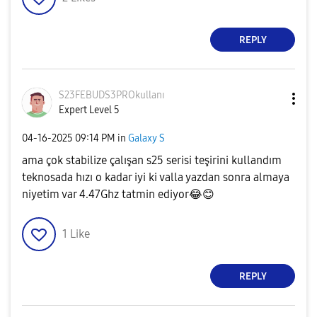
REPLY
S23FEBUDS3PROku
llanı
Expert Level 5
‎04-16-2025
09:14 PM
in
Galaxy S
ama çok stabilize çalışan s25 serisi teşirini kullandım
teknosada hızı o kadar iyi ki valla yazdan sonra almaya
niyetim var 4.47Ghz tatmin ediyor
😂
😊
1
Like
REPLY