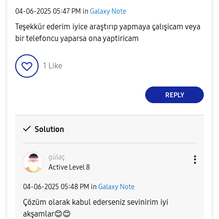
‎04-06-2025
05:47 PM
in
Galaxy Note
Teşekkür ederim iyice araştırıp yapmaya çalışicam veya
bir telefoncu yaparsa ona yaptiricam
1
Like
REPLY
Solution
gülaç
Active Level 8
‎04-06-2025
05:48 PM
in
Galaxy Note
Çözüm olarak kabul ederseniz sevinirim iyi
akşamlar
😊
😊