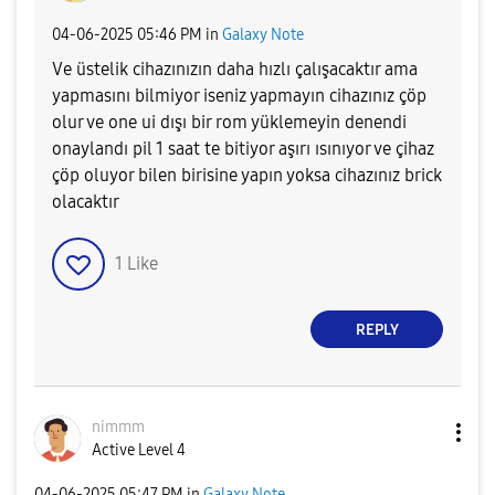
‎04-06-2025
05:46 PM
in
Galaxy Note
Ve üstelik cihazınızın daha hızlı çalışacaktır ama
yapmasını bilmiyor iseniz yapmayın cihazınız çöp
olur ve one ui dışı bir rom yüklemeyin denendi
onaylandı pil 1 saat te bitiyor aşırı ısınıyor ve çihaz
çöp oluyor bilen birisine yapın yoksa cihazınız brick
olacaktır
1
Like
REPLY
nimmm
Active Level 4
‎04-06-2025
05:47 PM
in
Galaxy Note