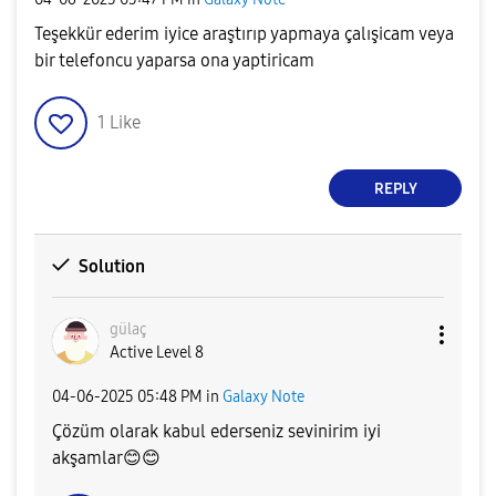
Teşekkür ederim iyice araştırıp yapmaya çalışicam veya
bir telefoncu yaparsa ona yaptiricam
1
Like
REPLY
Solution
gülaç
Active Level 8
‎04-06-2025
05:48 PM
in
Galaxy Note
Çözüm olarak kabul ederseniz sevinirim iyi
akşamlar
😊
😊