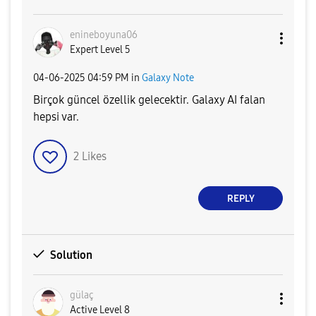
enineboyuna06
Expert Level 5
‎04-06-2025
04:59 PM
in
Galaxy Note
Birçok güncel özellik gelecektir. Galaxy AI falan
hepsi var.
2
Likes
REPLY
Solution
gülaç
Active Level 8