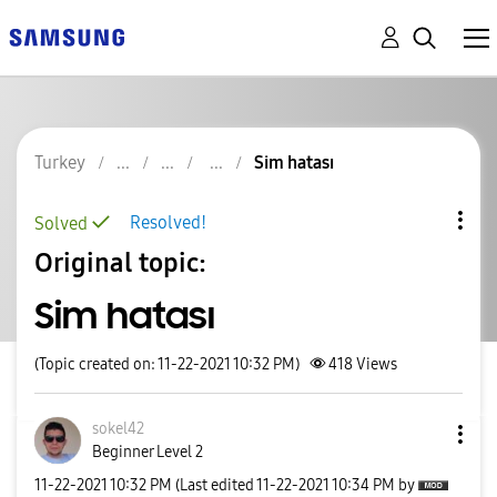
Turkey
Sim hatası
Resolved!
Solved
Original topic:
Sim hatası
(Topic created on: 11-22-2021 10:32 PM)
418
Views
sokel42
Beginner Level 2
‎11-22-2021
10:32 PM
(Last edited
‎11-22-2021
10:34 PM
by