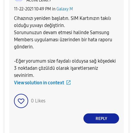
Active Level 7
‎11-22-2021
10:49 PM
in
Galaxy M
Cihazınızı yeniden başlatın. SIM Kartınızın takılı
olduğu yuvayı değiştirin.
Sorununuzun devam etmesi halinde Samsung
Members uygulaması üzerinden bir hata raporu
gönderin.
-Eğer yorumum size faydalı olduysa sağ köşedeki
3 noktadan çözüldü olarak işaretlerseniz
sevinirim.
View solution in context
0
Likes
REPLY