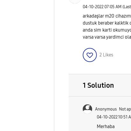
‎04-10-2022
07:05 AM
(Las
arkadaşlar m20 cihazımı
dustuk beraber kalktik 
anda sim karti okumuyo
varsa varsa yardimci ola
2
Likes
1 Solution
Anonymous
Not ap
‎04-10-2022
10:51 
Merhaba