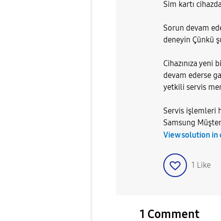
Sim kartı cihazda
Sorun devam eder
deneyin Çünkü şu
Cihazınıza yeni 
devam ederse gar
yetkili servis me
Servis işlemleri 
Samsung Müşteri 
View solution in
1
Like
1 Comment