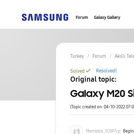
Forum
Galaxy Gallery
Turkey
Forum
Akıllı Te
Resolved!
Solved
Original topic:
Galaxy M20 Si
(Topic created on: 04-10-2022 07:
Members_1C0P7cp
Beginn