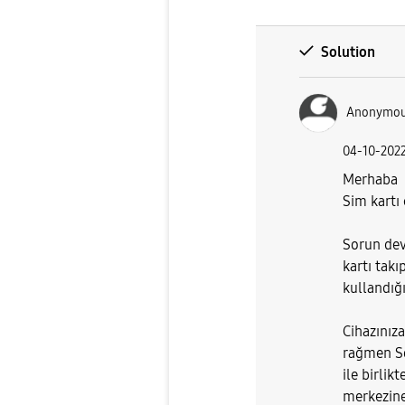
Solution
Anonymo
‎04-10-202
Merhaba
Sim kartı 
Sorun dev
kartı tak
kullandığı
Cihazınıza
rağmen So
ile birlik
merkezine