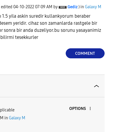
t edited
‎04-10-2022
07:09 AM
by
Gediz
) in
Galaxy M
 1.5 yila askin suredir kullankyorum beraber
desem yeridir. cihaz son zamanlarda rastgele bir
r sonra bir anda duzeliyor.bu sorunu yasayanimiz
bilirmi tesekkurler
COMMENT
OPTIONS
plicable
AM
in
Galaxy M