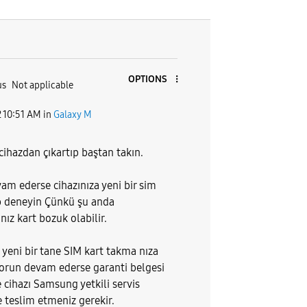
OPTIONS
us
Not applicable
2
10:51 AM
in
Galaxy M
cihazdan çıkartıp baştan takın.
am ederse cihazınıza yeni bir sim
ıp deneyin Çünkü şu anda
nız kart bozuk olabilir.
 yeni bir tane SIM kart takma nıza
run devam ederse garanti belgesi
te cihazı Samsung yetkili servis
 teslim etmeniz gerekir.