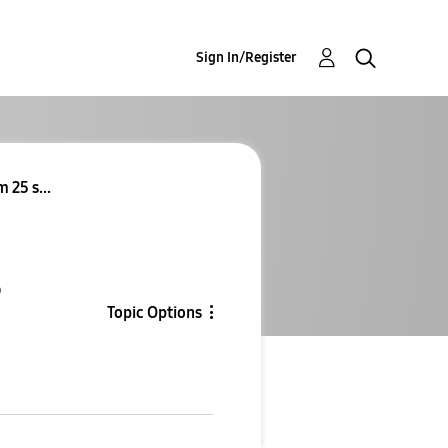
Sign In/Register
 25 s...
5
Topic Options