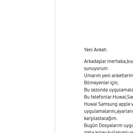
Yeni Anket:
Arkadaşlar merhaba,bug
sunuyorum
Umarım yeni anketlerimi
Bilmeyenler için;
Bu sezonda uygulamalar
Bu telefonlar:Huwai,Sa
Huwai Samsung apple ve
uygulamalarını,ayarları
karşılastacağım.
Bugün Dosyalarım uygu
daha kolay kullanımlı v