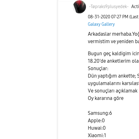
-Tøpraks9plusye
dek-
Acti
‎08-31-2020
07:27 PM
(Last
Galaxy Gallery
Arkadaslar merhaba.Yo
vermistim ve yeniden b
Bugun geç kaldigim ici
18.20'de anketlerim ola
Sonuçlar:
Dün yaptığım ankette
uygulamalarını karsılas
Ve sonuçları açıklamak 
Oy kararına göre
Samsung:6
Apple:0
Huwai:0
Xiaomi:1