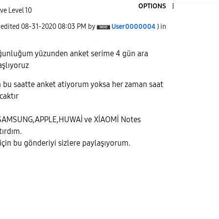
OPTIONS
ve Level 10
 edited
‎08-31-2020
08:03 PM
by
User0000004
) in
ğunluğum yüzunden anket serime 4 gün ara
aşlıyoruz
n bu saatte anket atiyorum yoksa her zaman saat
caktır
; SAMSUNG,APPLE,HUWAİ ve XİAOMİ Notes
tırdım.
için bu gönderiyi sizlere paylaşıyorum.