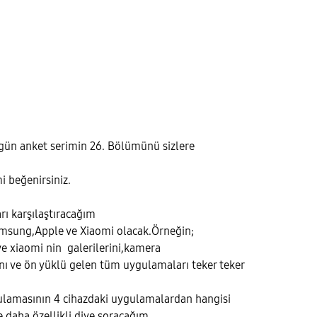
ün anket serimin 26. Bölümünü sizlere
 beğenirsiniz.
ı karşılaştıracağım
msung,Apple ve Xiaomi olacak.Örneğin;
 xiaomi nin galerilerini,kamera
nı ve ön yüklü gelen tüm uygulamaları teker teker
lamasının 4 cihazdaki uygulamalardan hangisi
e daha özellikli diye soracağım.