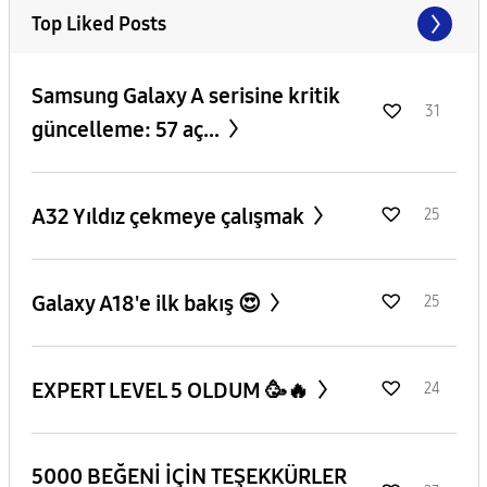
Top Liked Posts
Samsung Galaxy A serisine kritik
31
güncelleme: 57 aç...
A32 Yıldız çekmeye çalışmak
25
Galaxy A18'e ilk bakış 😍
25
EXPERT LEVEL 5 OLDUM 🥳🔥
24
5000 BEĞENİ İÇİN TEŞEKKÜRLER