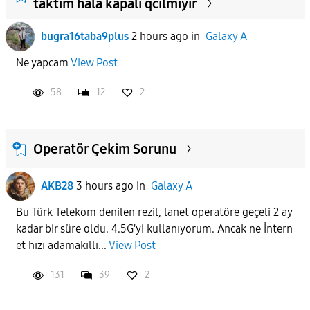
taktım hala kapalı qcılmıyır
bugra16taba9plus
2 hours ago
in
Galaxy A
Ne yapcam
View Post
58
12
2
Operatör Çekim Sorunu
AKB28
3 hours ago
in
Galaxy A
Bu Türk Telekom denilen rezil, lanet operatöre geçeli 2 ay
kadar bir süre oldu. 4.5G'yi kullanıyorum. Ancak ne İntern
et hızı adamakıllı...
View Post
131
39
2