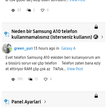
83
2
4
Neden bir Samsung A10 telefon
kullanmamalısınız (isterseniz kullanın) 🥲
green_yuri
13 hours ago
in
Galaxy A
Evet telefon Samsung A10 eskiden beri kullanıyorum am
a bissürü sorun var çöp telefon Telefon zaten bana eziy
et ettiriyor RAM çöp çok az TikTok...
View Post
190
15
4
Panel Ayarlari