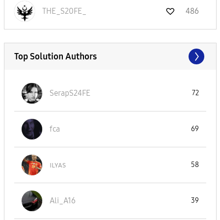
THE_S20FE_
486
Top Solution Authors
SerapS24FE
72
fca
69
ɪʟʏᴀs
58
Ali_A16
39