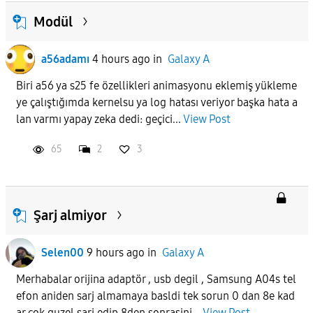
Modül
a56adamı
4 hours ago
in
Galaxy A
Biri a56 ya s25 fe özellikleri animasyonu eklemiş yükleme
ye çalıştığımda kernelsu ya log hatası veriyor başka hata a
lan varmı yapay zeka dedi: geçici...
View Post
65
2
3
Şarj almiyor
Selen00
9 hours ago
in
Galaxy A
Merhabalar orijina adaptör , usb degil , Samsung A04s tel
efon aniden sarj almamaya basldi tek sorun 0 dan 8e kad
ar cok guzel sarj edip 8den sonrasini...
View Post