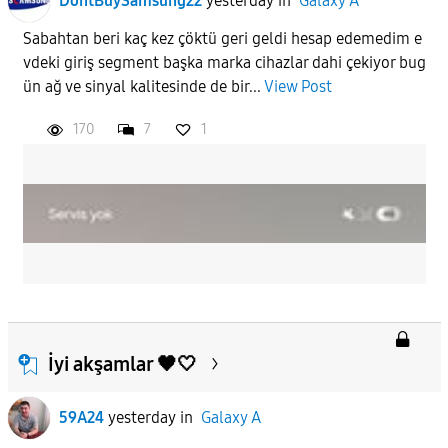
DontBuySamsung22
yesterday
in
Galaxy A
Sabahtan beri kaç kez çöktü geri geldi hesap edemedim e
vdeki giriş segment başka marka cihazlar dahi çekiyor bug
ün ağ ve sinyal kalitesinde de bir...
View Post
170
7
1
İyi akşamlar 🖤🤍
59A24
yesterday
in
Galaxy A