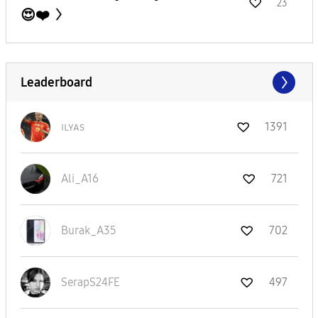
23
😍❤️
Leaderboard
ɪʟʏᴀs
1391
Ali_A16
721
Burak_A35
702
SerapS24FE
497