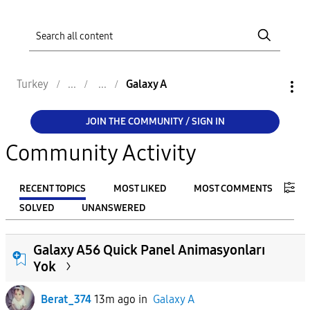
Turkey
Galaxy A
JOIN THE COMMUNITY / SIGN IN
Community Activity
RECENT TOPICS
MOST LIKED
MOST COMMENTS
SOLVED
UNANSWERED
FILTER:
Galaxy A56 Quick Panel Animasyonları
From
Yok
Berat_374
13m ago
in
Galaxy A
To