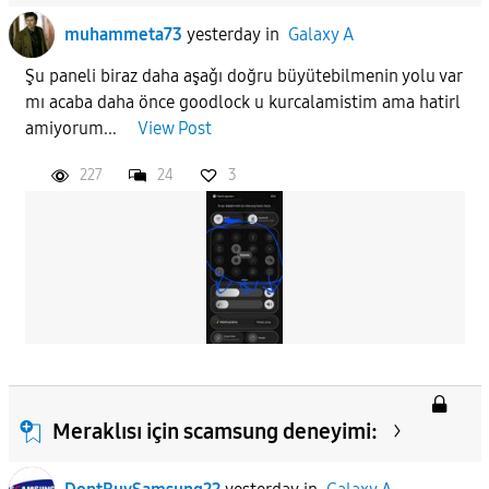
muhammeta73
yesterday
in
Galaxy A
Şu paneli biraz daha aşaǧı doğru büyütebilmenin yolu var
mı acaba daha önce goodlock u kurcalamistim ama hatirl
amiyorum...
View Post
227
24
3
Meraklısı için scamsung deneyimi: