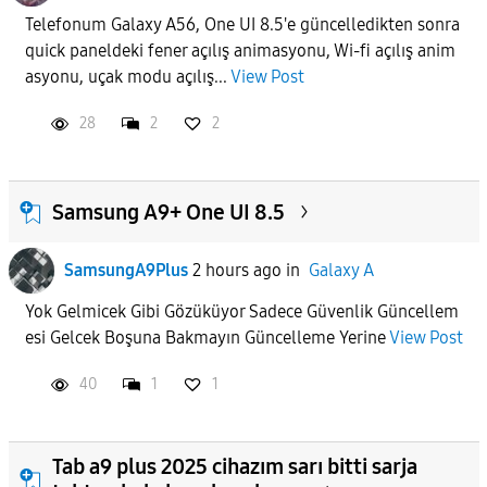
Telefonum Galaxy A56, One UI 8.5'e güncelledikten sonra
quick paneldeki fener açılış animasyonu, Wi-fi açılış anim
APPLY
asyonu, uçak modu açılış...
View Post
28
2
2
Samsung A9+ One UI 8.5
SamsungA9Plus
2 hours ago
in
Galaxy A
Yok Gelmicek Gibi Gözüküyor Sadece Güvenlik Güncellem
esi Gelcek Boşuna Bakmayın Güncelleme Yerine
View Post
40
1
1
Tab a9 plus 2025 cihazım sarı bitti sarja