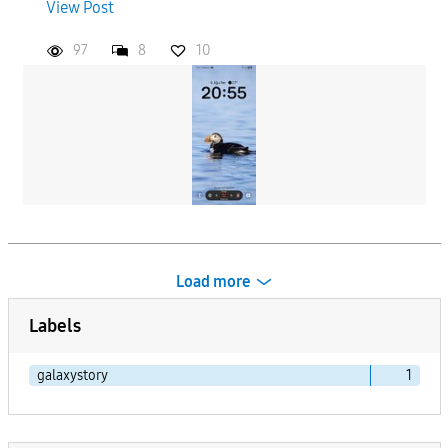
View Post
97
8
10
Load more
Labels
galaxystory
1