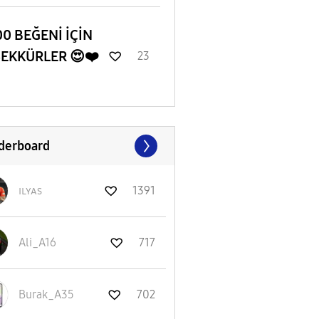
0 BEĞENİ İÇİN
ŞEKKÜRLER 😍❤️
23
derboard
ɪʟʏᴀs
1391
Ali_A16
717
Burak_A35
702