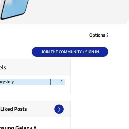
Options
JOIN THE COMMUNITY / SIGN IN
els
axystory
1
 Liked Posts
sung Galaxy A