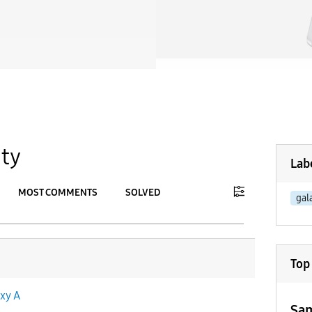
ty
Lab
MOST COMMENTS
SOLVED
gal
To
APPLY
Top
xy A
Sam