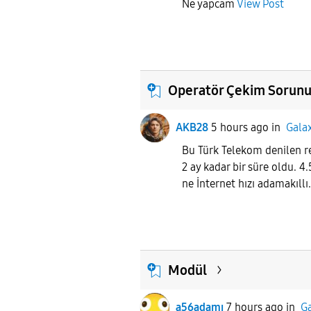
Ne yapcam
View Post
Operatör Çekim Sorun
AKB28
5 hours ago
in
Gala
Bu Türk Telekom denilen re
2 ay kadar bir süre oldu. 4
ne İnternet hızı adamakıllı.
Modül
a56adamı
7 hours ago
in
Ga