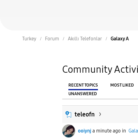
Turkey
Forum
Akıllı Telefonlar
Galaxy A
Community Activi
RECENT TOPICS
MOST LIKED
UNANSWERED
From
FILTER:
teleofn
ooiynj
a minute ago
in
Gala