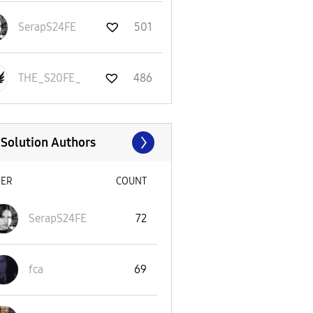
SerapS24FE
501
THE_S20FE_
486
 Solution Authors
SER
COUNT
SerapS24FE
72
fca
69