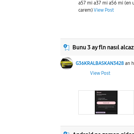
a57 mi a37 mi a56 mi (en u
carem)
View Post
Bunu 3 ay fln nasıl alca
G36KRALBASKAN3428
an 
View Post