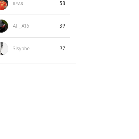
ɪʟʏᴀs
58
Ali_A16
39
Sisyphe
37