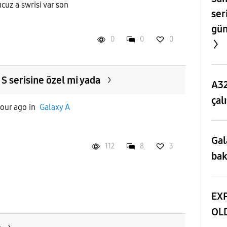
cuz a swrisi var son
ser
gün
0
0
0
z S serisine özel mi yada
A32
çal
hour ago
in
Galaxy A
Gal
112
8
3
bak
EXP
OL