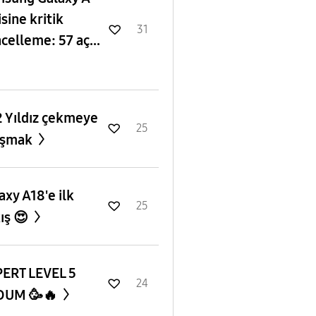
isine kritik
31
celleme: 57 aç...
 Yıldız çekmeye
25
ışmak
axy A18'e ilk
25
ış 😍
ERT LEVEL 5
24
DUM 🥳🔥