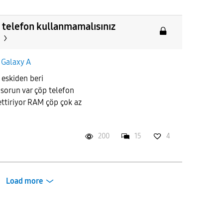
telefon kullanmamalısınız
n
Galaxy A
eskiden beri
 sorun var çöp telefon
 ettiriyor RAM çöp çok az
200
15
4
Load more