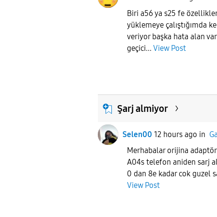
Biri a56 ya s25 fe özellik
yüklemeye çalıştığımda ker
veriyor başka hata alan va
geçici...
View Post
Şarj almiyor
Selen00
12 hours ago
in
Ga
Merhabalar orijina adaptör
A04s telefon aniden sarj 
0 dan 8e kadar cok guzel sa
View Post