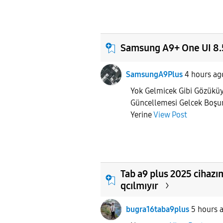
Samsung A9+ One UI 8.
SamsungA9Plus
4 hours ag
Yok Gelmicek Gibi Gözükü
Güncellemesi Gelcek Boş
Yerine
View Post
Tab a9 plus 2025 cihazım
qcılmıyır
bugra16taba9plus
5 hours 