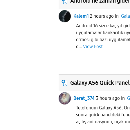
Android ne zaman gide
Kalem1
2 hours ago
in
Gala
Android 16 sizce kaç yıl g
uygulamalar bankacılık u
ermesi gibi bazı uygulamala
o...
View Post
Galaxy A56 Quick Panel
Berat_374
3 hours ago
in
G
Telefonum Galaxy A56, One
sonra quick paneldeki fene
açılış animasyonu, uçak mo