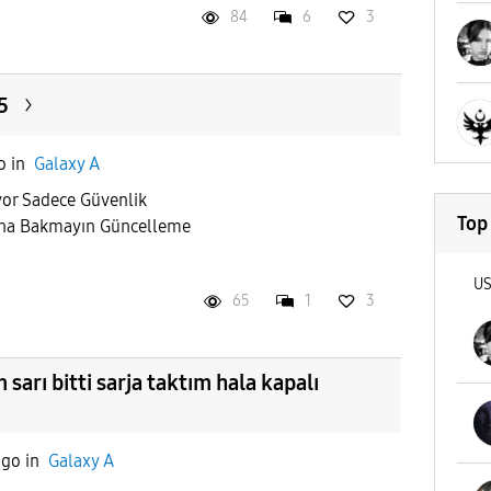
84
6
3
5
o
in
Galaxy A
yor Sadece Güvenlik
Top
una Bakmayın Güncelleme
U
65
1
3
 sarı bitti sarja taktım hala kapalı
ago
in
Galaxy A