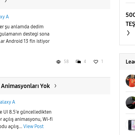
r
500
xy A
TE
ider şu anlamda dedim
ygulamanın destegi sona
r Android 13 fln istiyor
Lea
58
4
1
 Animasyonları Yok
alaxy A
 UI 8.5'e güncelledikten
r açılış animasyonu, Wi-fi
du açılış...
View Post