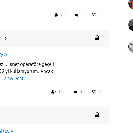
63
12
2
u
xy A
zil, lanet operatöre geçeli
.5G'yi kullanıyorum. Ancak
..
View Post
164
46
2
laxy A