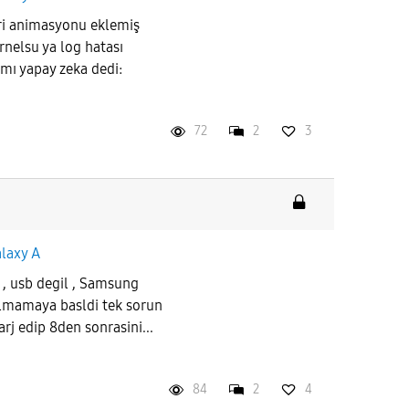
leri animasyonu eklemiş
nelsu ya log hatası
rmı yapay zeka dedi:
72
2
3
laxy A
 , usb degil , Samsung
almamaya basldi tek sorun
rj edip 8den sonrasini...
84
2
4