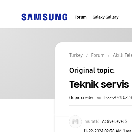
Forum
Galaxy Gallery
Turkey
Forum
Akıllı Te
Original topic:
Teknik servis
(Topic created on: 11-22-2024 02:
murat16
Active Level 3
‎11-22-2024
02:38 AM
(Last