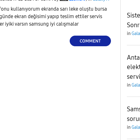
onu kullanıyorum ekranda sarı leke oluștu bursa
Sist
günde ekran değisimi yapıp teslim ettiler servis
er iyiki varsın samsung iyi calışmalar
Sonr
in
Gala
COMMENT
Anta
elek
serv
in
Gala
Sams
soru
in
Gala