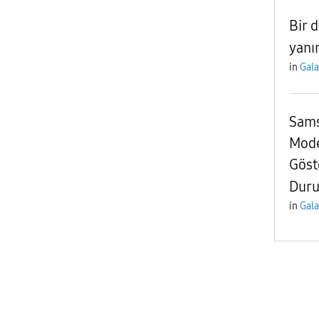
Bir 
yanı
in
Gala
Sams
Mode
Göst
Dur
in
Gala