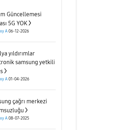
em Güncellemesi
ası 5G YOK
xy A
06-12-2026
lya yıldırımlar
tronik samsung yetkili
is
xy A
01-04-2026
ung çağrı merkezi
msuzluğu
xy A
08-07-2025