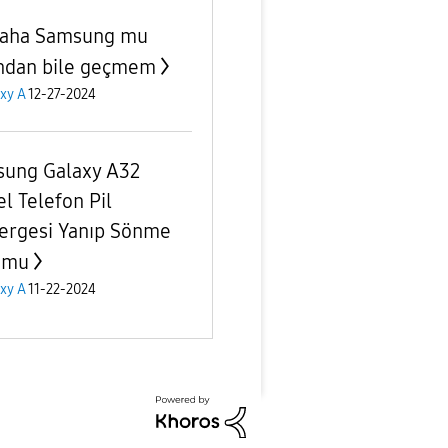
daha Samsung mu
ndan bile geçmem
xy A
12-27-2024
ung Galaxy A32
l Telefon Pil
ergesi Yanıp Sönme
umu
xy A
11-22-2024