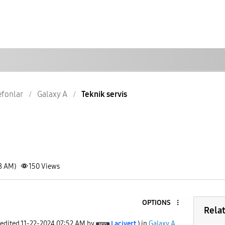
lefonlar
Galaxy A
Teknik servis
38 AM)
150
Views
OPTIONS
Rela
 edited
‎11-22-2024
07:52 AM
by
Lacivert
) in
Galaxy A