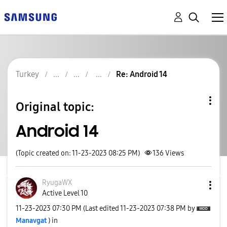
Turkey
Re: Android 14
Original topic:
Android 14
(Topic created on: 11-23-2023 08:25 PM)
136
Views
RyugaWX
Active Level 10
‎11-23-2023
07:30 PM
(Last edited
‎11-23-2023
07:38 PM
by
Manavgat
) in