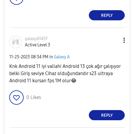
REPLY
galaxyA145F
Active Level 3
‎11-23-2023
08:34 PM
in
Galaxy A
Knk Android 11 iyi vallahi Android 13 çok ağır çalışıyor
belki Giriş seviye Cihaz olduğundandır s23 ultraya
Android 11 kursan fps 1M olur
😂
0
Likes
REPLY