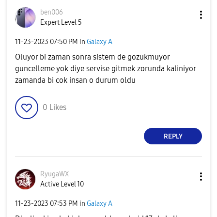
ben006
Expert Level 5
‎11-23-2023
07:50 PM
in
Galaxy A
Oluyor bi zaman sonra sistem de gozukmuyor
guncelleme yok diye servise gitmek zorunda kaliniyor
zamanda bi cok insan o durum oldu
0
Likes
REPLY
RyugaWX
Active Level 10
‎11-23-2023
07:53 PM
in
Galaxy A