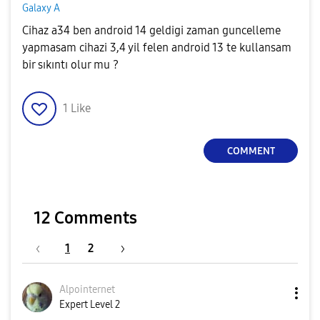
Galaxy A
Cihaz a34 ben android 14 geldigi zaman guncelleme
yapmasam cihazi 3,4 yil felen android 13 te kullansam
bir sıkıntı olur mu ?
1
Like
COMMENT
12 Comments
1
2
Alpointernet
Expert Level 2