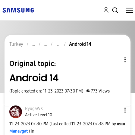
Turkey
Android 14
Original topic:
Android 14
(Topic created on: 11-23-2023 07:30 PM)
773
Views
RyugaWX
Active Level 10
‎11-23-2023
07:30 PM
(Last edited
‎11-23-2023
07:38 PM
by
Manavgat
) in