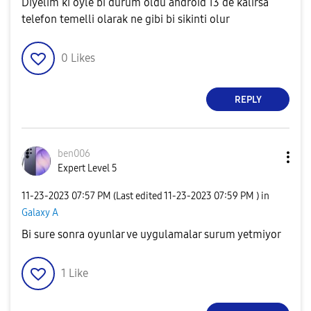
Diyelim ki oyle bi durum oldu android 13 de kalirsa
telefon temelli olarak ne gibi bi sikinti olur
0
Likes
REPLY
ben006
Expert Level 5
‎11-23-2023
07:57 PM
(Last edited
‎11-23-2023
07:59 PM
) in
Galaxy A
Bi sure sonra oyunlar ve uygulamalar surum yetmiyor
1
Like