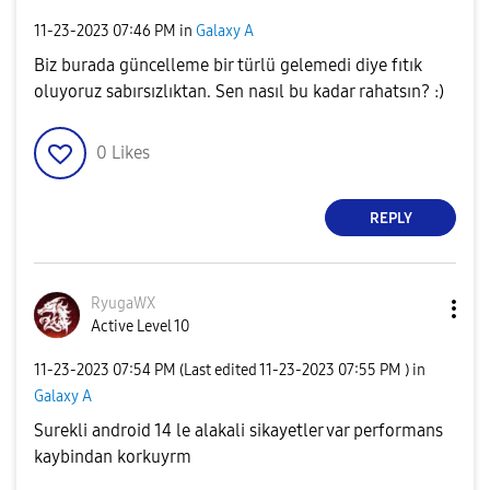
‎11-23-2023
07:46 PM
in
Galaxy A
Biz burada güncelleme bir türlü gelemedi diye fıtık
oluyoruz sabırsızlıktan. Sen nasıl bu kadar rahatsın? :)
0
Likes
REPLY
RyugaWX
Active Level 10
‎11-23-2023
07:54 PM
(Last edited
‎11-23-2023
07:55 PM
) in
Galaxy A
Surekli android 14 le alakali sikayetler var performans
kaybindan korkuyrm