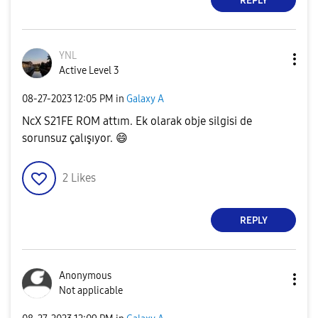
REPLY
YNL
Active Level 3
‎08-27-2023
12:05 PM
in
Galaxy A
NcX S21FE ROM attım. Ek olarak obje silgisi de
sorunsuz çalışıyor.
😄
2
Likes
REPLY
Anonymous
Not applicable