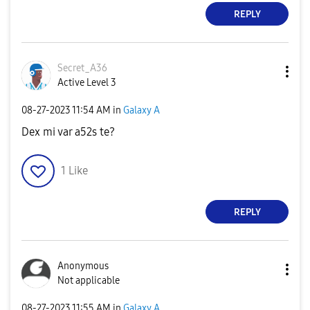
REPLY
Secret_A36
Active Level 3
‎08-27-2023
11:54 AM
in
Galaxy A
Dex mi var a52s te?
1
Like
REPLY
Anonymous
Not applicable
‎08-27-2023
11:55 AM
in
Galaxy A