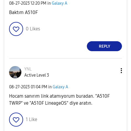
‎08-27-2023
12:20 PM
in
Galaxy A
Baktım A510F
0
Likes
REPLY
YNL
Active Level 3
‎08-27-2023
01:04 PM
in
Galaxy A
Hocam sanırım link atamıyorum buradan. "A510F
TWRP" ve "A510F LineageOS" diye aratın.
1
Like