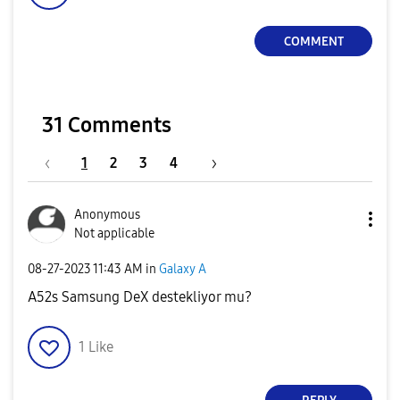
COMMENT
31 Comments
1
2
3
4
Anonymous
Not applicable
‎08-27-2023
11:43 AM
in
Galaxy A
A52s Samsung DeX destekliyor mu?
1
Like