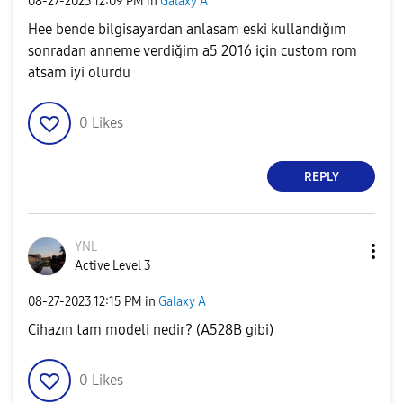
‎08-27-2023
12:09 PM
in
Galaxy A
Hee bende bilgisayardan anlasam eski kullandığım
sonradan anneme verdiğim a5 2016 için custom rom
atsam iyi olurdu
0
Likes
REPLY
YNL
Active Level 3
‎08-27-2023
12:15 PM
in
Galaxy A
Cihazın tam modeli nedir? (A528B gibi)
0
Likes