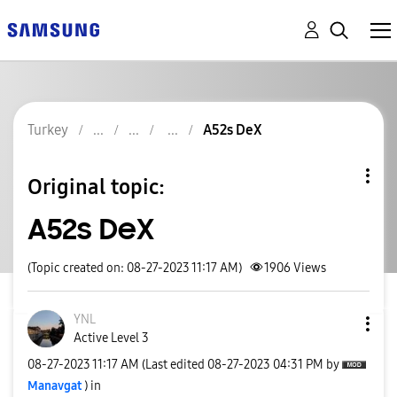
Turkey
A52s DeX
Original topic:
A52s DeX
(Topic created on: 08-27-2023 11:17 AM)
1906
Views
YNL
Active Level 3
‎08-27-2023
11:17 AM
(Last edited
‎08-27-2023
04:31 PM
by
Manavgat
) in