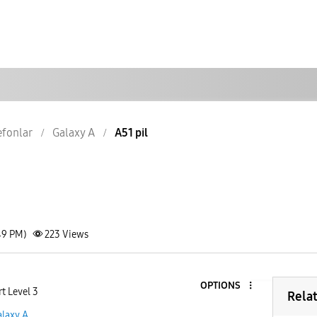
lefonlar
Galaxy A
A51 pil
49 PM)
223
Views
OPTIONS
t Level 3
Rela
alaxy A