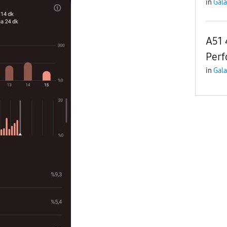
in
Gala
A51 
Perf
in
Gala