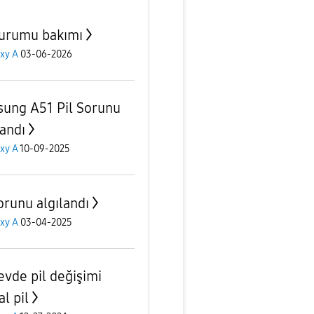
durumu bakımı
xy A
03-06-2026
ung A51 Pil Sorunu
landı
xy A
10-09-2025
orunu algılandı
xy A
03-04-2025
evde pil değişimi
al pil