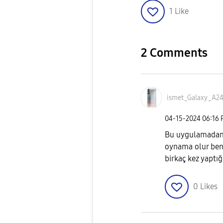
1
Like
2 Comments
ismet_Galaxy_A2
‎04-15-2024
06:16
Bu uygulamadan b
oynama olur bend
birkaç kez yaptı
0
Likes