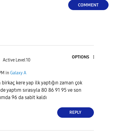
COMMENT
OPTIONS
4
Active Level 10
 PM
in
Galaxy A
irkaç kere yap ilk yaptığın zaman çok
e yaptım sırasıyla 80 86 91 95 ve son
ğımda 96 da sabit kaldı
REPLY