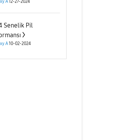
xy A
12-27-2024
4 Senelik Pil
ormansı
xy A
10-02-2024