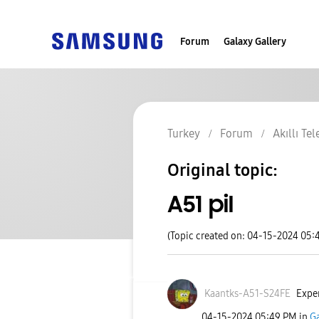
Forum
Galaxy Gallery
Turkey
Forum
Akıllı Te
Original topic:
A51 pil
(Topic created on: 04-15-2024 05:
Kaantks-A51-S24
FE
Exper
‎04-15-2024
05:49 PM
in
G