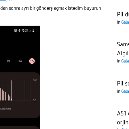
an sonra ayrı bir gönderş açmak istedim buyurun
Pil 
in
Gala
Sams
Algı
in
Gala
Pil s
in
Gala
A51 
orjin