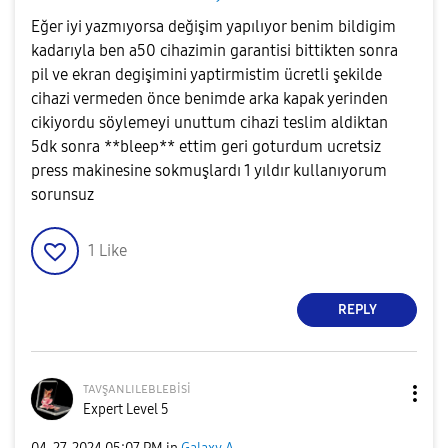
Eğer iyi yazmıyorsa değişim yapılıyor benim bildigim
kadarıyla ben a50 cihazimin garantisi bittikten sonra
pil ve ekran degişimini yaptirmistim ücretli şekilde
cihazi vermeden önce benimde arka kapak yerinden
cikiyordu söylemeyi unuttum cihazi teslim aldiktan
5dk sonra **bleep** ettim geri goturdum ucretsiz
press makinesine sokmuşlardı 1 yıldır kullanıyorum
sorunsuz
1
Like
REPLY
ᴛᴀᴠşᴀɴʟɪʟᴇʙʟᴇʙi
si
Expert Level 5