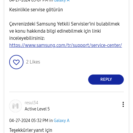
‎04-27-2024
05:07 PM
in
Galaxy A
Kesinlikle servise götürün
Çevrenizdeki Samsung Yetkili Servisler'ini bulabilmek
ve konu hakkında bilgi edinebilmek için linki
inceleyebilirsiniz:
https://www.samsung.com/tr/support/service-center/
2
Likes
REPLY
resul34
Active Level 5
‎04-27-2024
05:32 PM
in
Galaxy A
Teşekkürler yanıt için