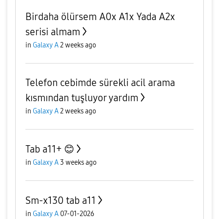
Birdaha ölürsem A0x A1x Yada A2x
serisi almam
in
Galaxy A
2 weeks ago
Telefon cebimde sürekli acil arama
kısmından tuşluyor yardım
in
Galaxy A
2 weeks ago
Tab a11+ 😊
in
Galaxy A
3 weeks ago
Sm-x130 tab a11
in
Galaxy A
07-01-2026