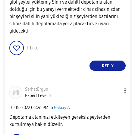
gibi şeyler yüklemiş Sinir ve dahili depolama alanı
dolduğu için bu yarayı vermektedir cihaz cihazınızdan
bir şeyleri silin yani yüklediğiniz şeylerden bazılarını
siliniz dahili depolamada yer açılacaktır ve uyarı
gidecektir
1
Like
REPLY
SerhatErgün
Expert Level 3
‎01-15-2022
03:26 PM
in
Galaxy A
Depolama alanınızı etkileyen gereksiz şeylerden
kurtulmaya bakın düzelir.