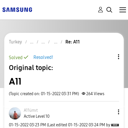
Turkey
Re: A11
Resolved!
Solved
Original topic:
A11
(Topic created on: 01-15-2022 03:31 PM)
264
Views
A11ümıt
Active Level 10
‎01-15-2022
03:23 PM
(Last edited
‎01-15-2022
03:24 PM
by