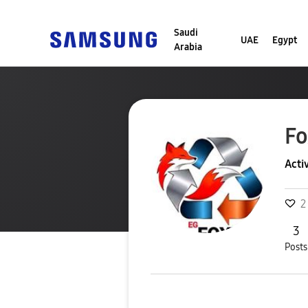
Saudi
UAE
Egypt
Arabia
Fo
Acti
2
3
Posts