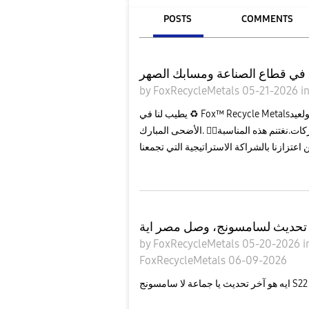
POSTS
COMMENTS
by
FoxRecycleMetals
05-21-2026
i
​يطيب لنا في ♻️ Fox™ Recycle Metalsأن نتقدم إليكم بخالص التهاني وأطيب التمنيات بمناسبة حلولعيد
الأضحى المبارك. أعاده الله عليكم وعلى مؤسساتكم الموقرة بالخير واليمن والبركات.​نغتنم هذه المناسبة
تحديث لسامسونج، وصل مصر اية
by
FoxRecycleMetals
05-20-2026
i
FoxRecycleMetals
06-09-2026
جماعة لا سامسونج