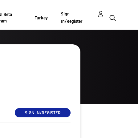
Sign
I Beta
Turkey
ram
In/Register
SIGN IN/REGISTER