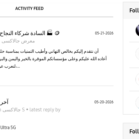
ACTIVITY FEED
Fol
السادة شركاء النجاح في قطاع الصناعة ومسابك الصهر 🏭 🪙
05-21-2026
n
معرض جالاكسى
لنعرب عن اعتزازنا بالشراكة الاستراتيجية التي تجمعنا،...
آخر 
05-20-2026
n
جالاكسى S
•
latest reply
by
ايه هو آخر تحديث يا  S22 Ultra 5G
Fol