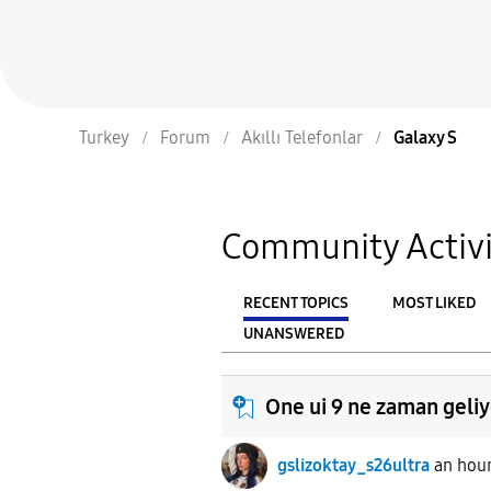
Turkey
Forum
Akıllı Telefonlar
Galaxy S
Community Activi
RECENT TOPICS
MOST LIKED
UNANSWERED
From
FILTER:
One ui 9 ne zaman geli
gslizoktay_s26ultra
an hou