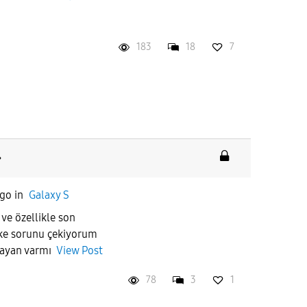
183
18
7
ago
in
Galaxy S
ve özellikle son
ke sorunu çekiyorum
şayan varmı
View Post
78
3
1