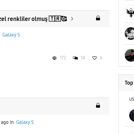
el renkliler olmuş 🇹🇷🥰
n
Galaxy S
172
14
6
Top
U
 ago
in
Galaxy S