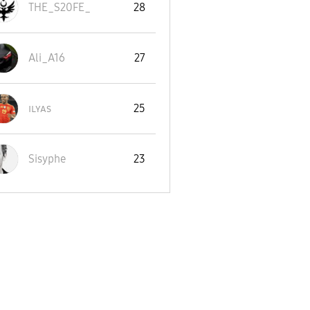
THE_S20FE_
28
Ali_A16
27
ɪʟʏᴀs
25
Sisyphe
23