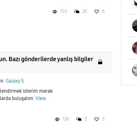
155
28
8
un. Bazı gönderilerde yanlış bilgiler
in
Galaxy S
ilendirmek isterim merak
umlarda buluşalım
View
126
3
3