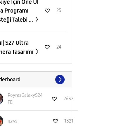
rkiye İçin One UI
a Programı
25
teği Talebi ...
 | S27 Ultra
24
era Tasarımı
derboard
PoyrazGalaxyS24
2632
FE
ɪʟʏᴀs
1321