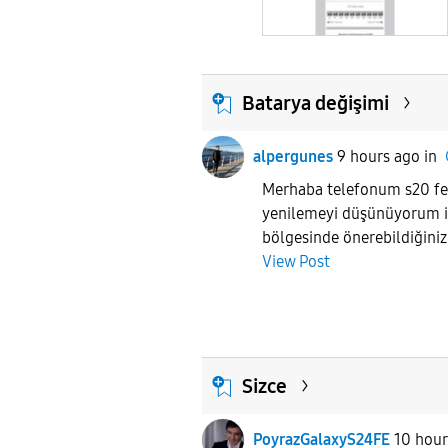
Batarya değişimi
alpergunes
9 hours ago
in
Merhaba telefonum s20 f
yenilemeyi düşünüyorum i
bölgesinde önerebildiğiniz 
View Post
Sizce
PoyrazGalaxyS24FE
10 hour