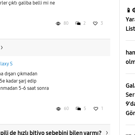
ler çıktı galiba belli mi ne
📱⚙
Yar
80
2
3
Lis
han
olm
laxy S
ma dışarı çıkmadan
5e kadar şarj edip
Gal
lanmadan 5-6 saat sonra
Ser
9'd
60
5
1
Gör
 pili de hızlı bitiyo sebebini bilen varmı?