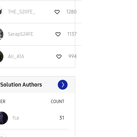
THE_S20FE_
1280
SerapS24FE
1137
Ali_A16
994
 Solution Authors
SER
COUNT
fca
31