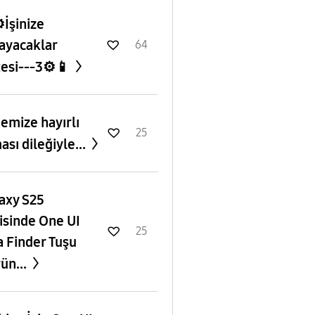
️İşinize
ayacaklar
64
tesi---3⚙️📱
emize hayırlı
25
ası dileğiyle...
axy S25
isinde One UI
25
a Finder Tuşu
ün...