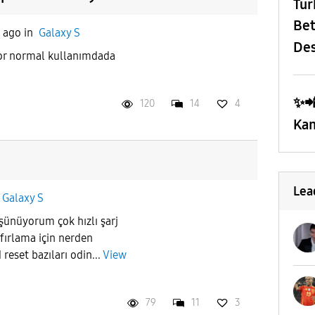
​Tü
Bet
s ago
in
Galaxy S
Des
yor normal kullanımdada
✨️
120
14
4
Kam
Lea
n
Galaxy S
şünüyorum çok hızlı şarj
ıfırlama için nerden
 reset bazıları odin...
View
79
11
3