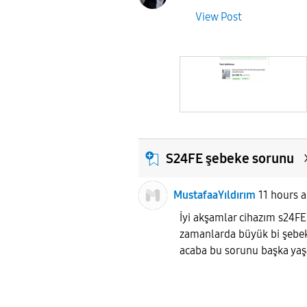
View Post
S24FE şebeke sorunu
MustafaaYıldırım
11 hours 
İyi akşamlar cihazım s24FE 
zamanlarda büyük bi şebe
acaba bu sorunu başka ya