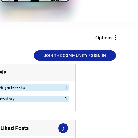
Options
JOIN THE COMMUNITY / SIGN IN
els
MilyarTesekkur
1
axystory
1
 Liked Posts