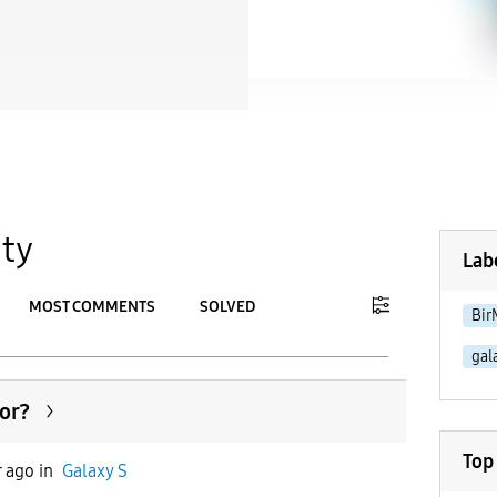
ty
Lab
MOST COMMENTS
SOLVED
Bir
gal
To
APPLY
yor?
Top
r ago
in
Galaxy S