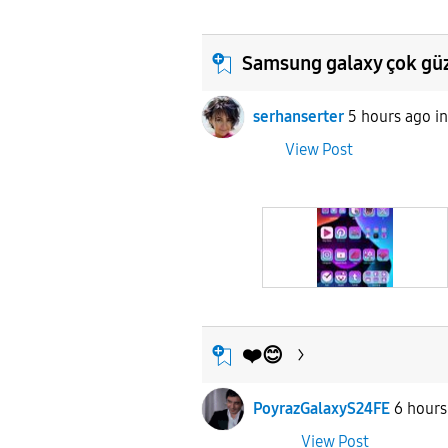
Samsung galaxy çok güz
serhanserter
5 hours ago
i
View Post
❤️😊
PoyrazGalaxyS24FE
6 hours
View Post