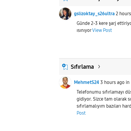
gslizoktay_s26ultra
2 hour
Günde 2-3 kere şarj ettiri
ısınıyor
View Post
Sıfırlama
MehmetS24
3 hours ago
i
Telefonumu sıfırlamayı dü
gidiyor. Sizce tam olarak s
sıfırlamalıyım bazıları hard
Post