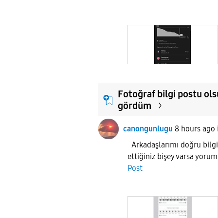
Fotoğraf bilgi postu ols
gördüm
canongunlugu
8 hours ago
Arkadaşlarımı doğru bilg
ettiğiniz bişey varsa yor
Post