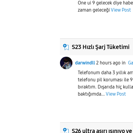
One ui 9 gelecek diye haber
zaman geleceği
View Post
S23 Hızlı Şarj Tüketimi
darwindll
2 hours ago
in
Ga
Telefonum daha 3 yıllık a
telefonu pil koruması ile 9
bıraktım. Dışarıda hiç kul
baktığımda...
View Post
S26 ultra aşırı ısınıyo ve