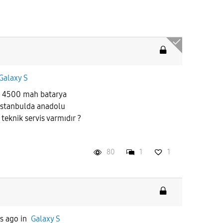
Galaxy S
e 4500 mah batarya
stanbulda anadolu
teknik servis varmıdır ?
80
1
1
s ago
in
Galaxy S