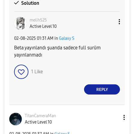
Solution
melihS25
Active Level 10
‎02-08-2025
01:31 AM
in
Galaxy S
Beta yayınlandı şuanda sadece full surüm
yayınlanmadı
1
Like
REPLY
TitanCameraMan
Active Level 10