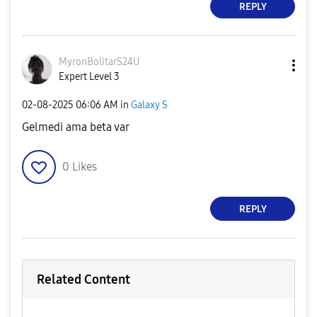
REPLY
MyronBolitarS24
U
Expert Level 3
‎02-08-2025
06:06 AM
in
Galaxy S
Gelmedi ama beta var
0
Likes
REPLY
Related Content