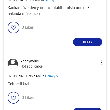
‎02-08-2025
01:37 AM
in
Galaxy S
Kankam özelden yardımcı olabilir misin one ui 7
hakında müsaitsen
0
Likes
REPLY
Anonymous
Not applicable
‎02-08-2025
02:59 AM
in
Galaxy S
Gelmedi kral
0
Likes