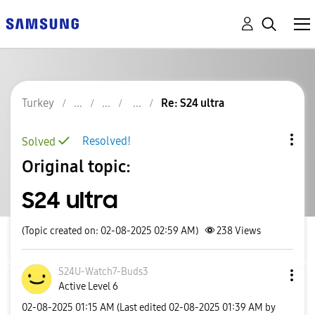
Turkey
Re: S24 ultra
Resolved!
Solved
Original topic:
S24 ultra
(Topic created on: 02-08-2025 02:59 AM)
238
Views
S24U-Watch7-Bud
s3
Active Level 6
‎02-08-2025
01:15 AM
(Last edited
‎02-08-2025
01:39 AM
by