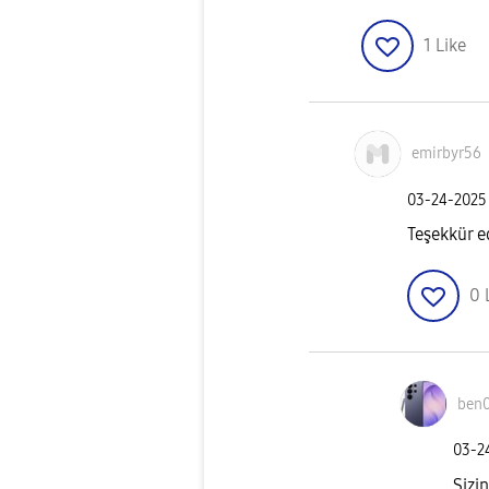
1
Like
emirbyr56
‎03-24-2025
Teşekkür ed
0
ben
‎03-
Sizi