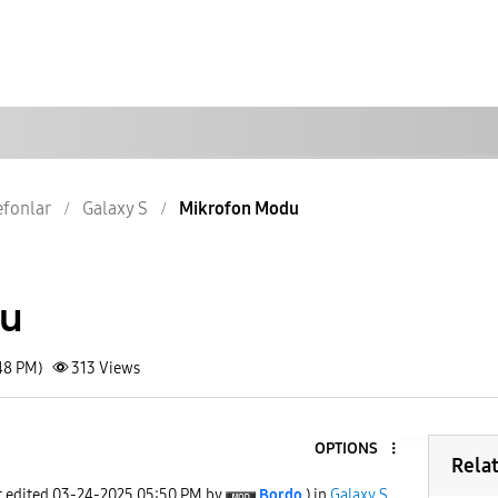
lefonlar
Galaxy S
Mikrofon Modu
du
48 PM)
313
Views
OPTIONS
Rela
t edited
‎03-24-2025
05:50 PM
by
Bordo
) in
Galaxy S