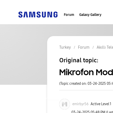
Forum
Galaxy Gallery
Turkey
Forum
Akıllı Te
Original topic:
Mikrofon Mo
(Topic created on: 03-24-2025 05:
emirbyr56
Active Level 1
‎03-24-2025
05:48 PM
(Las