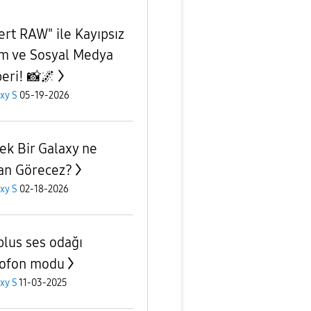
ert RAW" ile Kayıpsız
m ve Sosyal Medya
ri! 📸🌌 ​
xy S
05-19-2026
ek Bir Galaxy ne
n Görecez?
xy S
02-18-2026
plus ses odağı
ofon modu
xy S
11-03-2025