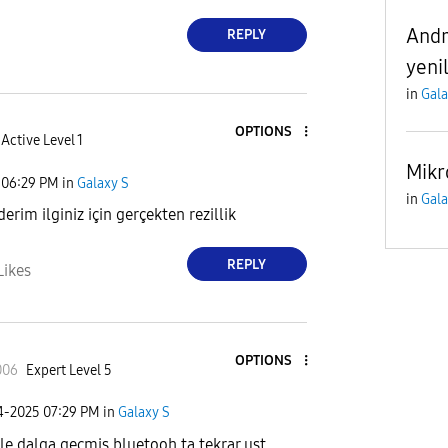
Andr
REPLY
yenil
in
Gala
OPTIONS
Active Level 1
Mikr
06:29 PM
in
Galaxy S
in
Gala
erim ilginiz için gerçekten rezillik
REPLY
Likes
OPTIONS
006
Expert Level 5
24-2025
07:29 PM
in
Galaxy S
nle dalga gecmis bluetooh ta tekrar ust