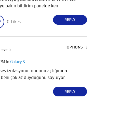
ye bakın bildirim panelde ken
REPLY
0
Likes
OPTIONS
Level 5
 PM
in
Galaxy S
 ses izolasyonu modunu açtığımda
 beni çok az duyduğunu söylüyor
REPLY