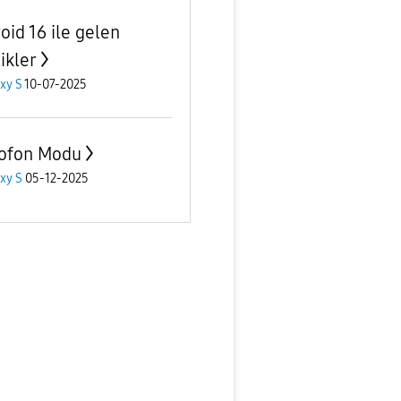
oid 16 ile gelen
ikler
xy S
10-07-2025
ofon Modu
xy S
05-12-2025