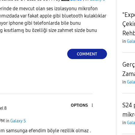
erinde de mevcut olan ses izolasyonu mikrofon
"Exp
mızdada var fakat apple gibi bluetooth kulaklıklar
Çeki
ıyor iphone gibi telefonlarda bile bunu
 kısıtlamış bu özelliği size zahmet sizde bunu
Rehbe
in
Gala
COMMENT
Gerç
Zama
in
Gala
S24 
OPTIONS
el 8
mikr
 PM
in
Galaxy S
in
Gala
m samsunga efendim böyle rezillik olmaz .