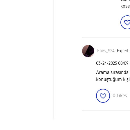
kose
Enes_S24
Expert 
‎03-24-2025
08:09
Arama sırasında
konuştuğum kişi
0
Likes