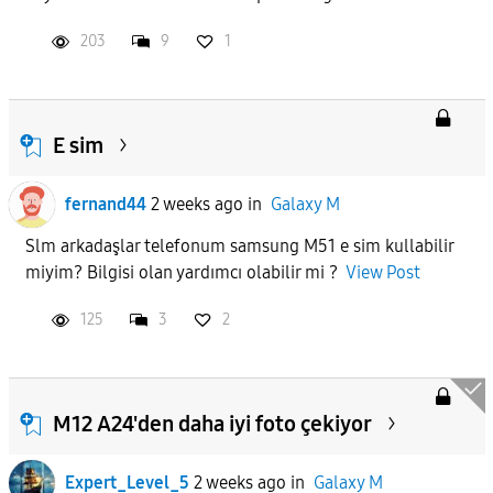
203
9
1
E sim
fernand44
2 weeks ago
in
Galaxy M
Slm arkadaşlar telefonum samsung M51 e sim kullabilir
miyim? Bilgisi olan yardımcı olabilir mi ?
View Post
125
3
2
M12 A24'den daha iyi foto çekiyor
Expert_Level_5
2 weeks ago
in
Galaxy M