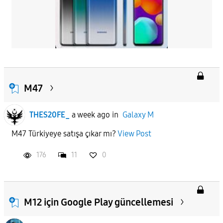
M47
THES20FE_
a week ago
in
Galaxy M
M47 Türkiyeye satışa çıkar mı?
View Post
176
11
0
M12 için Google Play güncellemesi