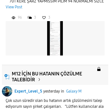
701 KERE ŞARZ YAPMISSIM PİLİM 94 NORMALMİ SİZCE
View Post
APPLY
96
3
3
M12 İÇİN BU HATANIN ÇÖZÜLME
TALEBİDİR
Expert_Level_5
yesterday
in
Galaxy M
Çok uzun süredir olan bu hatanın artık çözülmesini talep
ediyorum sayın şirket çalışanları. "Lütfen kullanıcılar ala