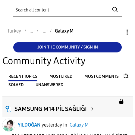
Turkey
Galaxy M
JOIN THE COMMUNITY / SIGN IN
Community Activity
RECENT TOPICS
MOST LIKED
MOST COMMENTS
SOLVED
UNANSWERED
FILTER:
From
SAMSUNG M14 PİL SAĞLIĞI
YILDOĞAN
yesterday
in
Galaxy M
To