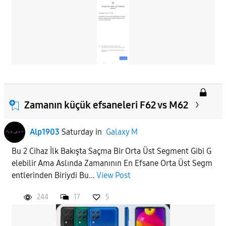
Zamanın küçük efsaneleri F62 vs M62
Alp1903
Saturday
in
Galaxy M
Bu 2 Cihaz İlk Bakışta Saçma Bir Orta Üst Segment Gibi G
elebilir Ama Aslında Zamanının En Efsane Orta Üst Segm
entlerinden Biriydi Bu...
View Post
244
17
5