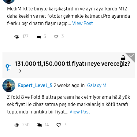
MediMrkt'te biriyle karşıkaştırdım ve aynı ayarkarda M12
daha keskin ve net fotolar çekmekle kalmadı,Pro ayarında
f-arklı bşr cihazın flaşını açıp...
View Post
177
3
3
131.000 tl,150.000 tl fiyatı neye vereceğiz?
Expert_Level_5
2 weeks ago
in
Galaxy M
Z fold 8 ve Fold 8 ultra parasını hak etmiyor ama hâlâ yük
sek fiyat ile cihaz satma peşinde markalar.İşin kötü tarafı
toplumda mantıklı bir fiyat...
View Post
230
14
3