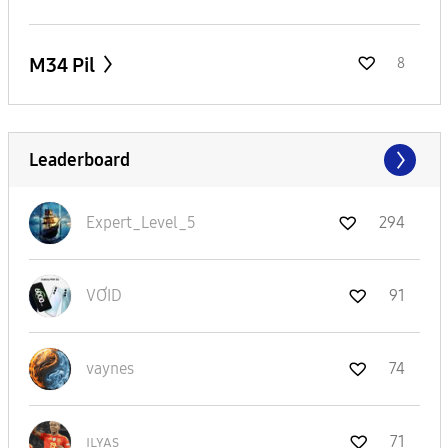
M34 Pil
8
Leaderboard
Expert_Level_5
294
VƠID
91
vaynes
74
ɪʟʏᴀs
71