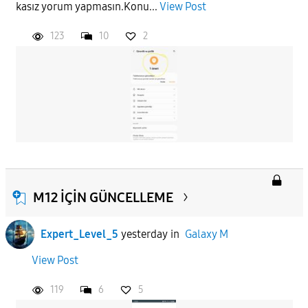
kasız yorum yapmasın.Konu...
View Post
123
10
2
M12 İÇİN GÜNCELLEME
Expert_Level_5
yesterday
in
Galaxy M
View Post
119
6
5