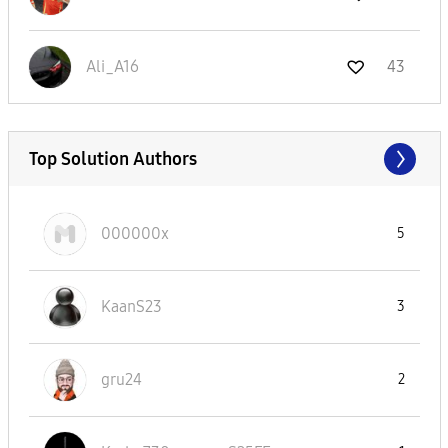
Ali_A16
43
Top Solution Authors
000000x
5
KaanS23
3
gru24
2