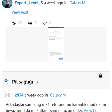
Expert_Level_5
a week ago
in
Galaxy M
View Post
93
5
6
Pil sağlığı
2834
a week ago
in
Galaxy M
Arkadaşlar samsung m31 telefonumu karanlık mod da mı
beyaz mod da mı kullanirsam pil uzun gider.
View Post