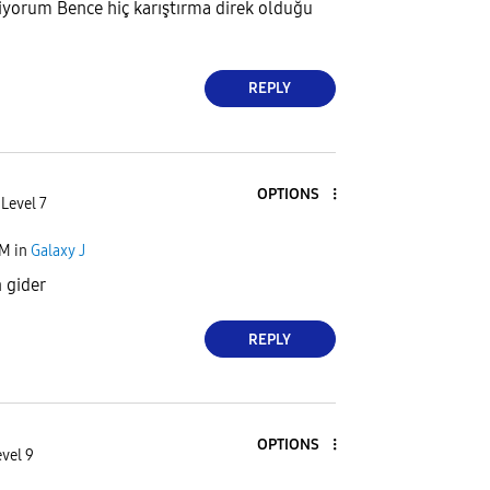
liyorum Bence hiç karıştırma direk olduğu
REPLY
OPTIONS
 Level 7
PM
in
Galaxy J
 gider
REPLY
OPTIONS
evel 9