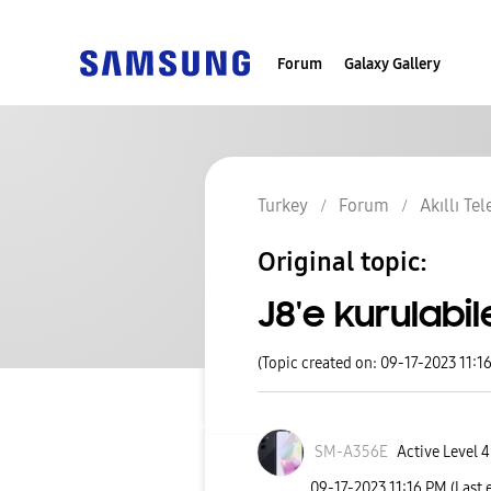
Forum
Galaxy Gallery
Turkey
Forum
Akıllı Te
Original topic:
J8'e kurulabil
(Topic created on: 09-17-2023 11:1
SM-A356E
Active Level 4
‎09-17-2023
11:16 PM
(Last 