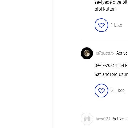
seviyede diye bi
gibi kullan
1
Like
rs7quattro
Active
‎09-17-2023
11:54 
Saf android uzun
2
Likes
heyo123
Active L