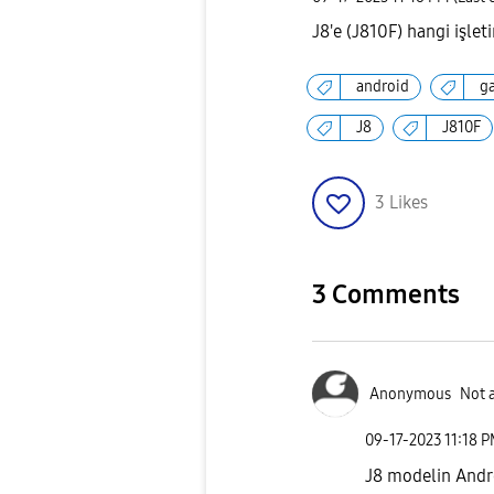
J8'e (J810F) hangi işlet
android
g
J8
J810F
3
Likes
3 Comments
Anonymous
Not 
‎09-17-2023
11:18 
J8 modelin Andro