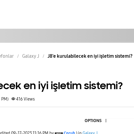
lefonlar
Galaxy J
J8'e kurulabilecek en iyi işletim sistemi?
ecek en iyi işletim sistemi?
6 PM)
416
Views
OPTIONS
edited
‎09-17-2023
11:16 PM
by
Çoruh
) in
Galaxy J