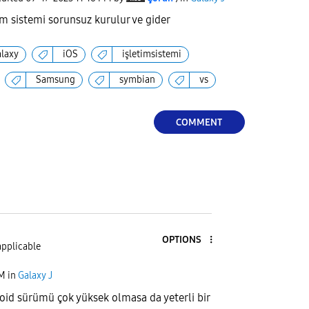
im sistemi sorunsuz kurulur ve gider
alaxy
iOS
işletimsistemi
Samsung
symbian
vs
COMMENT
OPTIONS
applicable
PM
in
Galaxy J
id sürümü çok yüksek olmasa da yeterli bir