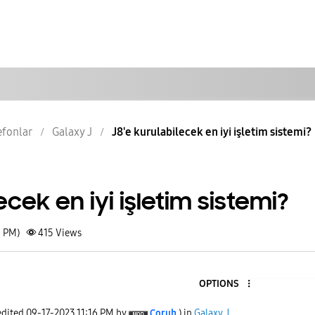
lefonlar
Galaxy J
J8'e kurulabilecek en iyi işletim sistemi?
ecek en iyi işletim sistemi?
6 PM)
415
Views
OPTIONS
edited
‎09-17-2023
11:16 PM
by
Çoruh
) in
Galaxy J