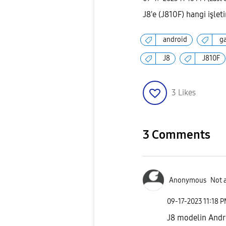
J8'e (J810F) hangi işlet
android
g
J8
J810F
3
Likes
3 Comments
Anonymous
Not 
‎09-17-2023
11:18 
J8 modelin Andro