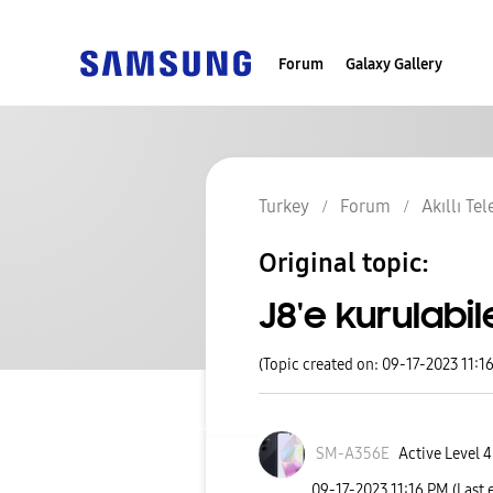
Forum
Galaxy Gallery
Turkey
Forum
Akıllı Te
Original topic:
J8'e kurulabil
(Topic created on: 09-17-2023 11:1
SM-A356E
Active Level 4
‎09-17-2023
11:16 PM
(Last 