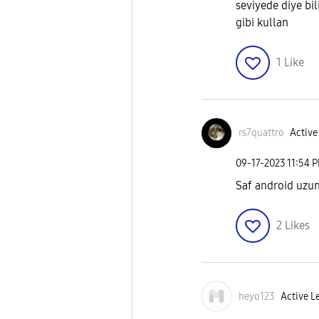
seviyede diye bi
gibi kullan
1
Like
rs7quattro
Active
‎09-17-2023
11:54 
Saf android uzun
2
Likes
heyo123
Active L