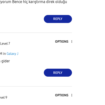
liyorum Bence hiç karıştırma direk olduğu
REPLY
OPTIONS
 Level 7
PM
in
Galaxy J
 gider
REPLY
OPTIONS
evel 9