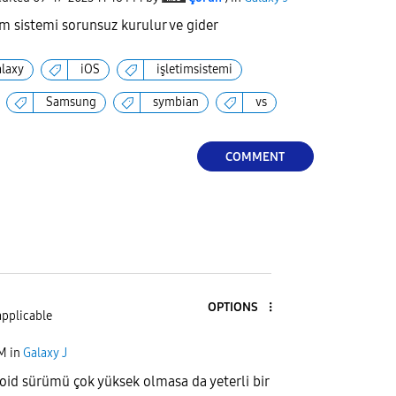
im sistemi sorunsuz kurulur ve gider
alaxy
iOS
işletimsistemi
Samsung
symbian
vs
COMMENT
OPTIONS
applicable
PM
in
Galaxy J
id sürümü çok yüksek olmasa da yeterli bir