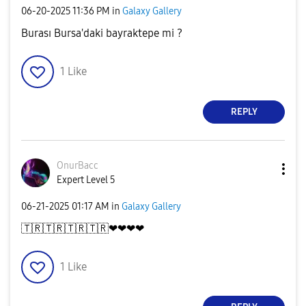
‎06-20-2025
11:36 PM
in
Galaxy Gallery
Burası Bursa'daki bayraktepe mi ?
1
Like
REPLY
OnurBacc
Expert Level 5
‎06-21-2025
01:17 AM
in
Galaxy Gallery
🇹🇷
🇹🇷
🇹🇷
🇹🇷
❤❤❤❤
1
Like