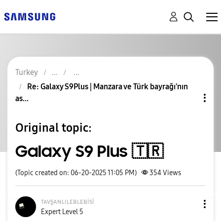
Turkey
Re: Galaxy S9Plus | Manzara ve Türk bayrağı'nın
as...
Original topic:
Galaxy S9 Plus 🇹🇷
(Topic created on: 06-20-2025 11:05 PM)
354
Views
ᴛᴀᴠşᴀɴʟɪʟᴇʙʟᴇʙi
si
Expert Level 5