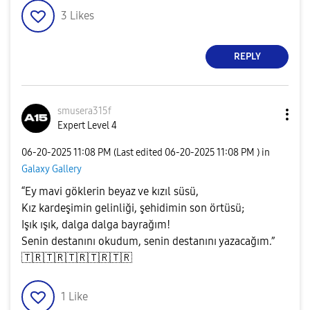
3
Likes
REPLY
smusera315f
Expert Level 4
‎06-20-2025
11:08 PM
(Last edited
‎06-20-2025
11:08 PM
) in
Galaxy Gallery
“Ey mavi göklerin beyaz ve kızıl süsü,
Kız kardeşimin gelinliği, şehidimin son örtüsü;
Işık ışık, dalga dalga bayrağım!
Senin destanını okudum, senin destanını yazacağım.”
🇹🇷
🇹🇷
🇹🇷
🇹🇷
🇹🇷
1
Like