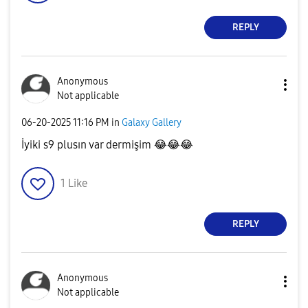
REPLY
Anonymous
Not applicable
‎06-20-2025
11:16 PM
in
Galaxy Gallery
İyiki s9 plusın var dermişim
😂
😂
😂
1
Like
REPLY
Anonymous
Not applicable