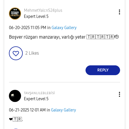
MehmetYalcnS24p
lus
Expert Level 5
‎06-20-2025
11:05 PM
in
Galaxy Gallery
Boşver rüzgarı manzarayı, varlığı yeter
🇹🇷
🇹🇷
🇹🇷
🫡
2
Likes
REPLY
ᴛᴀᴠşᴀɴʟɪʟᴇʙʟᴇʙi
si
Expert Level 5
‎06-21-2025
12:01 AM
in
Galaxy Gallery
❤
🇹🇷
.