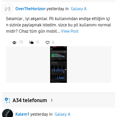
OverTheHorizon
yesterday
in
Galaxy A
Selamlar , iyi akşamlar. Pil kullanımdan endişe ettiğim içi
n sizinle paylaşmak istedim. sizce bu pil kullanımı normal
midir? Cihaz tüm gün mobil...
View Post
73
11
6
A34 telefonum
Kalem1
yesterday
in
Galaxy A