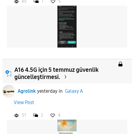
65
1
5
A16 4.5G için 5 temmuz güvenlik
güncelleştirmesi.
Agrolink
yesterday
in
Galaxy A
View Post
51
2
4