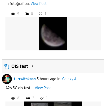
m fotoğraf bu.
View Post
APPLY
9
0
1
OIS test
furrwithkaan
3 hours ago
in
Galaxy A
A26 5G ois test
View Post
61
2
1