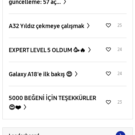
güncelleme: 57 aç...
A32 Yıldız çekmeye çalışmak
25
EXPERT LEVEL 5 OLDUM 🥳🔥
24
Galaxy A18'e ilk bakış 😍
24
5000 BEĞENİ İÇİN TEŞEKKÜRLER
23
😍❤️