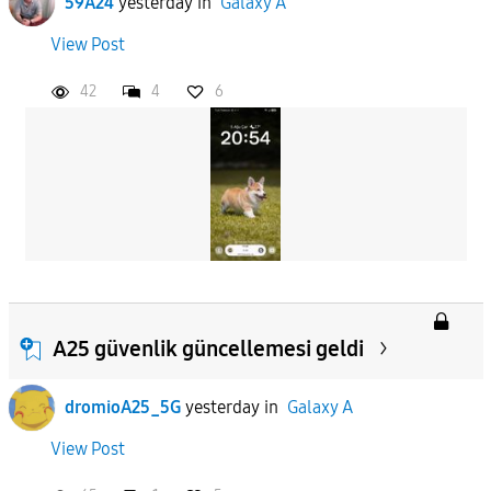
59A24
yesterday
in
Galaxy A
View Post
42
4
6
A25 güvenlik güncellemesi geldi
dromioA25_5G
yesterday
in
Galaxy A
View Post