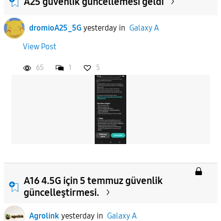
A25 güvenlik güncellemesi geldi
dromioA25_5G
yesterday
in
Galaxy A
View Post
65
1
5
A16 4.5G için 5 temmuz güvenlik
güncelleştirmesi.
Agrolink
yesterday
in
Galaxy A