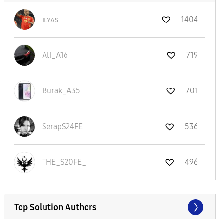
ɪʟʏᴀs
1404
Ali_A16
719
Burak_A35
701
SerapS24FE
536
THE_S20FE_
496
Top Solution Authors