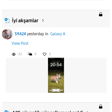
İyi akşamlar
59A24
yesterday
in
Galaxy A
View Post
42
4
6