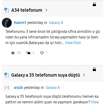
A34 telefonum
Kalem1
yesterday
in
Galaxy A
Telefonumu 3 sene önce ilk çıktığında sifira almistim o gü
nden bu yana sifirlamadim birsey yapmadim hala iyi beni
m için suanlik.Bataryası da iyi hizli...
View Post
60
6
1
Galaxy a 35 telefonum suya düştü
arşüb
yesterday
in
Galaxy A
Galaxy a 35 telefonum suya düştü.telefonumu hemen ka
pattım ve nemini aldim şuan ne yapmam gerekiyor?
View