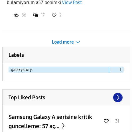
bulamiyorum a57 benimki
View Post
86
17
2
Load more
Labels
galaxystory
1
Top Liked Posts
Samsung Galaxy A serisine kritik
31
güncelleme: 57 aç...