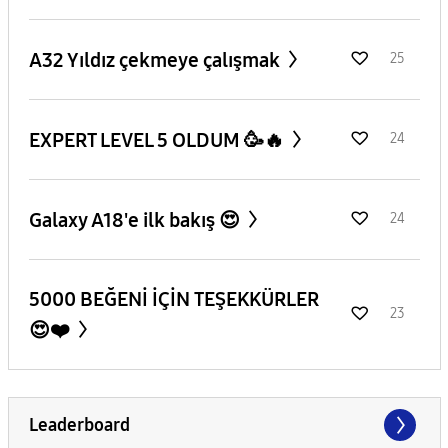
A32 Yıldız çekmeye çalışmak
25
EXPERT LEVEL 5 OLDUM 🥳🔥
24
Galaxy A18'e ilk bakış 😍
24
5000 BEĞENİ İÇİN TEŞEKKÜRLER
23
😍❤️
Leaderboard