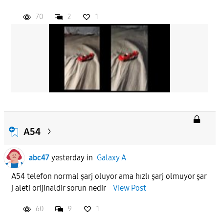
70
2
1
APPLY
A54
abc47
yesterday
in
Galaxy A
A54 telefon normal şarj oluyor ama hızlı şarj olmuyor şar
j aleti orijinaldir sorun nedir
View Post
60
9
1