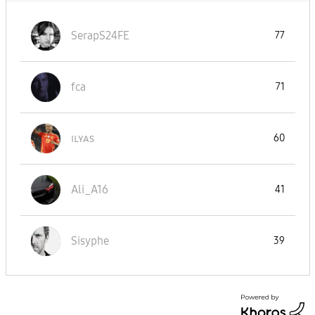
SerapS24FE
77
fca
71
ɪʟʏᴀs
60
Ali_A16
41
Sisyphe
39