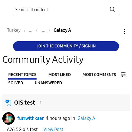
Turkey
Galaxy A
JOIN THE COMMUNITY / SIGN IN
Community Activity
RECENT TOPICS
MOST LIKED
MOST COMMENTS
SOLVED
UNANSWERED
FILTER:
OIS test
From
furrwithkaan
4 hours ago
in
Galaxy A
To
A26 5G ois test
View Post