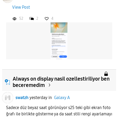
View Post
52
2
4
Always on display nasil ozellestiriliyor ben
beceremedim
swatzh
yesterday
in
Galaxy A
Sadece düz beyaz saat görünüyor s25 teki gibi ekran foto
ğrafı ile birlikte gösterme ya da saat stili rengi ayarlamayı