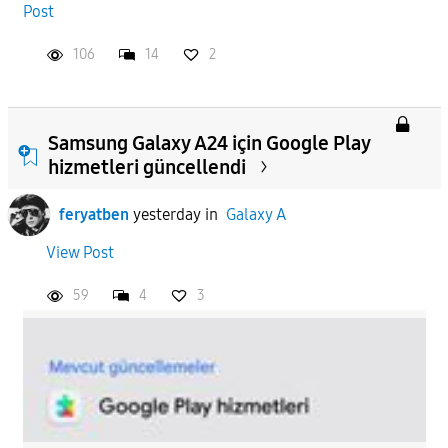
Post
106
14
2
Samsung Galaxy A24 için Google Play
hizmetleri güncellendi
feryatben
yesterday
in
Galaxy A
View Post
59
4
3