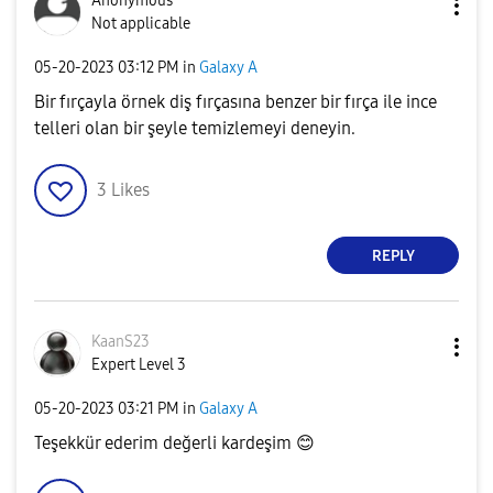
Anonymous
Not applicable
‎05-20-2023
03:12 PM
in
Galaxy A
Bir fırçayla örnek diş fırçasına benzer bir fırça ile ince
telleri olan bir şeyle temizlemeyi deneyin.
3
Likes
REPLY
KaanS23
Expert Level 3
‎05-20-2023
03:21 PM
in
Galaxy A
Teşekkür ederim değerli kardeşim
😊