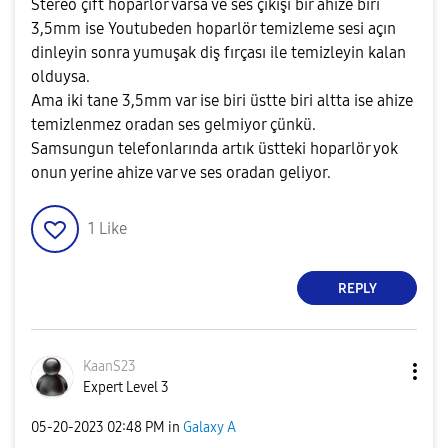
Stereo çift hoparlör varsa ve ses çıkışı bir ahize biri
3,5mm ise Youtubeden hoparlör temizleme sesi açın
dinleyin sonra yumuşak diş fırçası ile temizleyin kalan
olduysa.
Ama iki tane 3,5mm var ise biri üstte biri altta ise ahize
temizlenmez oradan ses gelmiyor çünkü.
Samsungun telefonlarında artık üstteki hoparlör yok
onun yerine ahize var ve ses oradan geliyor.
1
Like
REPLY
KaanS23
Expert Level 3
‎05-20-2023
02:48 PM
in
Galaxy A