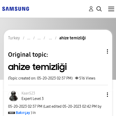
Turkey
ahize temizliği
Original topic:
ahize temizliği
(Topic created on: 05-20-2023 02:37 PM)
516
Views
KaanS23
Expert Level 3
‎05-20-2023
02:37 PM
(Last edited
‎05-20-2023
02:42 PM
by
Bakırçay
) in