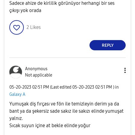
Sadece ahize de kirlilik görünüyor herhangi bir ses
çıkışı yok orada
2
Likes
REPLY
Anonymous
Not applicable
‎05-20-2023
02:51 PM
(Last edited
‎05-20-2023
02:51 PM
) in
Galaxy A
Yumuşak diş fırçası ve fön ile temizleyin derim ya da
bant ya da şekersiz sade sakız ile sakızı elinde yumuşat
yalnız.
Sıcak suyun içine at bekle elinde yoğur