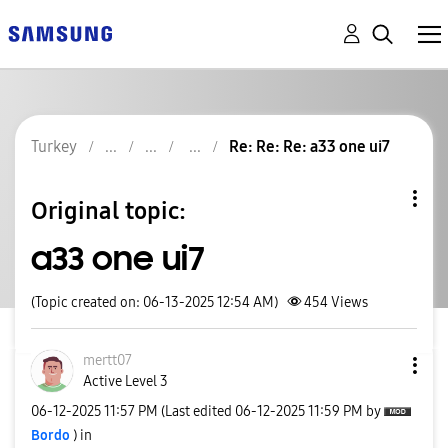
Turkey
Re: Re: Re: a33 one ui7
Original topic:
a33 one ui7
(Topic created on: 06-13-2025 12:54 AM)
454
Views
mertt07
Active Level 3
‎06-12-2025
11:57 PM
(Last edited
‎06-12-2025
11:59 PM
by
Bordo
) in