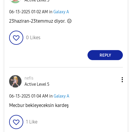
Active Level 3
‎06-13-2025
01:02 AM
in
Galaxy A
23haziran-23temmuz diyor.
😐
0
Likes
REPLY
nefis
Active Level 5
‎06-13-2025
01:04 AM
in
Galaxy A
Mecbur bekleyeceksin kardeş
1
Like