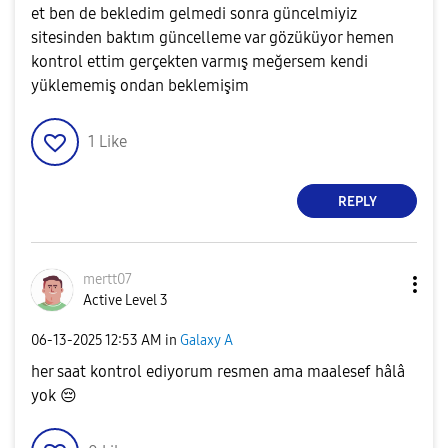
et ben de bekledim gelmedi sonra güncelmiyiz
sitesinden baktım güncelleme var gözüküyor hemen
kontrol ettim gerçekten varmış meğersem kendi
yüklememiş ondan beklemişim
1
Like
REPLY
mertt07
Active Level 3
‎06-13-2025
12:53 AM
in
Galaxy A
her saat kontrol ediyorum resmen ama maalesef hâlâ
yok
😔