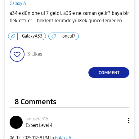
Galaxy A
a34'e dün one ui 7 geldi. a33'e ne zaman gelir? baya bir
beklettiler... beklentilerimde yuksek guncellemeden
GalaxyA33
oneui7
3
Likes
COMMENT
8 Comments
smusera315f
Expert Level 4
‎06-12-2025
11:58 PM
in
Galaxy A