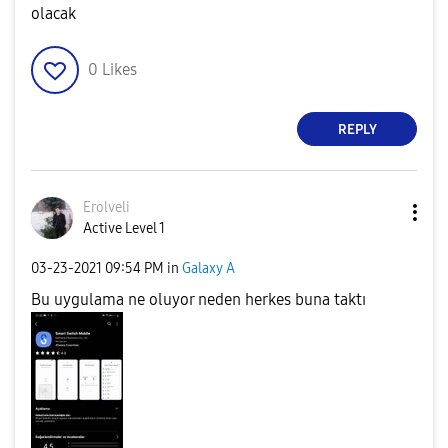
olacak
0
Likes
REPLY
Erolveli
Active Level 1
‎03-23-2021
09:54 PM
in
Galaxy A
Bu uygulama ne oluyor neden herkes buna taktı