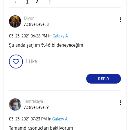
1
2
Diyor
Active Level 8
‎03-23-2021
06:28 PM
in
Galaxy A
Şu anda şarj ım %46 bi deneyeceğim
1
Like
REPLY
1emrekaya1
Active Level 9
‎03-23-2021
07:23 PM
in
Galaxy A
Tamamdır,sonuçları bekliyorum