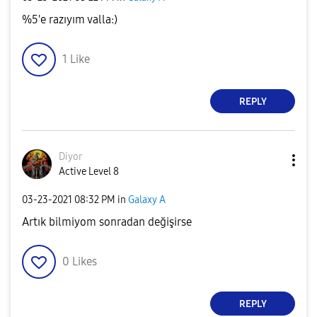
%5'e razıyım valla:)
1
Like
REPLY
Diyor
Active Level 8
‎03-23-2021
08:32 PM
in
Galaxy A
Artık bilmiyom sonradan değişirse
0
Likes
REPLY