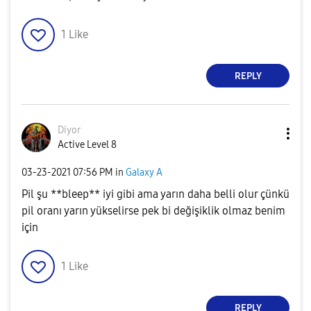
1
Like
REPLY
Diyor
Active Level 8
‎03-23-2021
07:56 PM
in
Galaxy A
Pil şu **bleep** iyi gibi ama yarın daha belli olur çünkü
pil oranı yarın yükselirse pek bi değişiklik olmaz benim
için
1
Like
REPLY