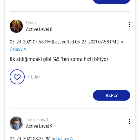
Diyor
Active Level 8
‎03-23-2021
07:58 PM
(Last edited
‎03-23-2021
07:58 PM
) in
Galaxy A
Ilk aldığımdaki gibi %5 'ten sonra hızlı bitiyor
1
Like
REPLY
1emrekaya1
Active Level 9
‎03-23-2021
08:22 PM
in
Galaxy A