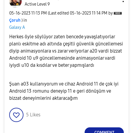
Active Level 9
‎05-16-2023
11:13 PM
(Last edited
‎05-16-2023
11:14 PM
by
Çoruh
) in
Galaxy A
Herkes öyle söylüyor zaten bencede yavaşlatıyorlar
planlı eskitme adı altında çeşitli güvenlik güncellemesi
diyip animasyonlara vs zarar veriyorlar a20 vardi bizzat
Android 10 u9 güncellemesinde animasyonlar vardi
iyiydi u10 da kısdılar ve beter yapmışlardı
Şuan a03 kullanıyorum ve cihaz Android 11 de çok iyi
Android 13 romunu deneyip 11 e geri dönüşüm ve
bizzat deneyimlerini aktaracağım
5
Likes
COMMENT