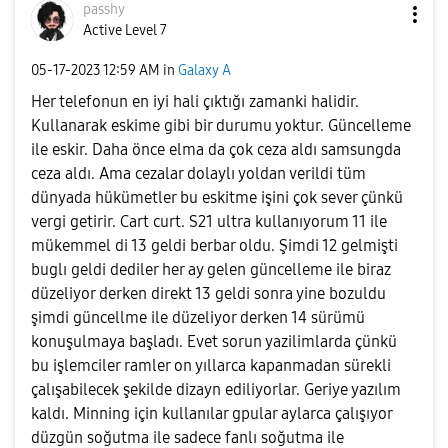
passhy
Active Level 7
‎05-17-2023
12:59 AM
in
Galaxy A
Her telefonun en iyi hali çıktığı zamanki halidir.
Kullanarak eskime gibi bir durumu yoktur. Güncelleme
ile eskir. Daha önce elma da çok ceza aldı samsungda
ceza aldı. Ama cezalar dolaylı yoldan verildi tüm
dünyada hükümetler bu eskitme işini çok sever çünkü
vergi getirir. Cart curt. S21 ultra kullanıyorum 11 ile
mükemmel di 13 geldi berbar oldu. Şimdi 12 gelmişti
buglı geldi dediler her ay gelen güncelleme ile biraz
düzeliyor derken direkt 13 geldi sonra yine bozuldu
şimdi güncellme ile düzeliyor derken 14 sürümü
konuşulmaya başladı. Evet sorun yazilimlarda çünkü
bu işlemciler ramler on yıllarca kapanmadan sürekli
çalışabilecek şekilde dizayn ediliyorlar. Geriye yazılım
kaldı. Minning için kullanılar gpular aylarca çalışıyor
düzgün soğutma ile sadece fanlı soğutma ile