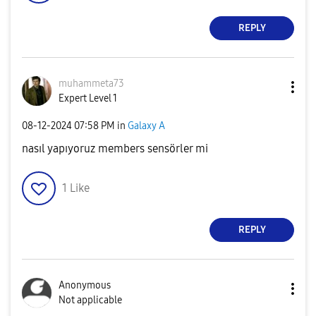
REPLY
muhammeta73
Expert Level 1
‎08-12-2024
07:58 PM
in
Galaxy A
nasıl yapıyoruz members sensörler mi
1
Like
REPLY
Anonymous
Not applicable