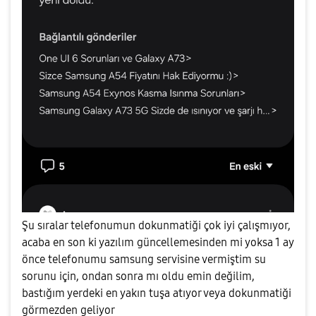
Şu sıralar telefonumun dokunmatiği çok iyi çalışmıyor,
acaba en son ki yazılım güncellemesinden mi yoksa 1 ay
önce telefonumu samsung servisine vermiştim su
sorunu için, ondan sonra mı oldu emin değilim,
bastığım yerdeki en yakın tuşa atıyor veya dokunmatiği
görmezden geliyor