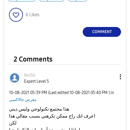
y
6
Likes
COMMENT
V
2 Comments
i
Not56
Expert Level 5
‎10-08-2021
05:39 PM
(Last edited
‎10-08-2021
05:40 PM
) in
d
معرض جالاكسى
هذا مجتمع تكنولوجي وليس ديني
اعرف انك راح ممكن تكرهني بسبب مقالي هذا
لكن
لماذا لم نفهم بعد أساسيات التكنولوجيا