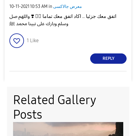
معرض جالاكسى
in
10:53 AM
‎10-11-2021
اتفق معك جزئيا .. اكاد اتفق معك تماما
👍🏻
❣️
واللهم صل
وسلم وبارك على نبينا محمد ﷺ
1
Like
REPLY
Related Gallery
Posts