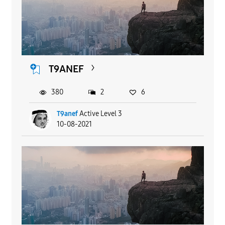
T9ANEF
380
2
6
T9anef
Active Level 3
10-08-2021