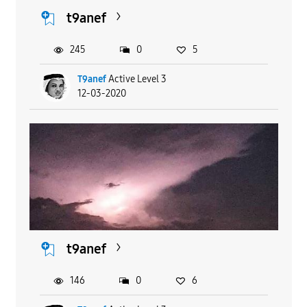
t9anef
245
0
5
T9anef
Active Level 3
12-03-2020
t9anef
146
0
6