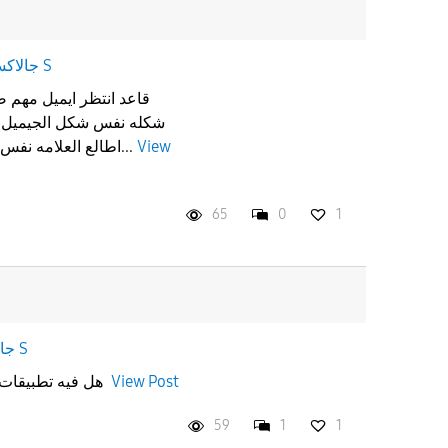
جالاكسى S
قاعد انتظر ايميل مهم ص
شكله نفس شكل الجيميل و 
اطالع العلامه نفس علامه الجيميل و دخلت لقيته...
View
65
0
1
جالاكسى S
هل فيه تطبيقات او مواقع جديده دعمت الدفع
View Post
59
1
1