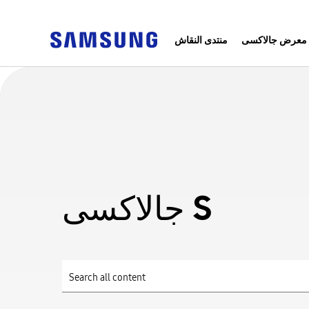
معرض جالاكسى
منتدى النقاش
جالاكسى S