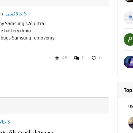
in
جالاكسى S
 by Samsung s26 ultra
e battery drain
st bugs Samsung removemy
48
0
0
Top
U
جالاكسى S
يتم تسجيل الصوت ولكن عند