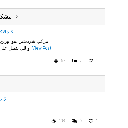
مشكلة
جالاكسى S
واللي يتصل علي يجيه جوالي مقفل.. ابغى حل
View Post
57
7
1
جالاكسى S
103
0
1