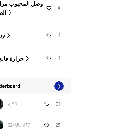
وصل المحبوب مرا
4
الصحة
by
4
حرارة فالجهاز
4
derboard
k_99
31
S24Ultra77
25