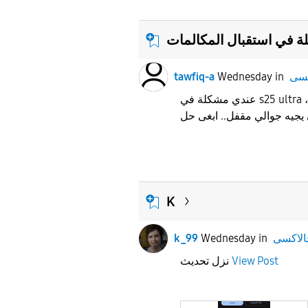
 في استقبال المكالمات
tawfiq-a
Wednesday
in
عندي مشكلة في s25 ultra ،مركب شريحتين سوا وزين
K
k_99
Wednesday
in
نزل تحديث
View Post