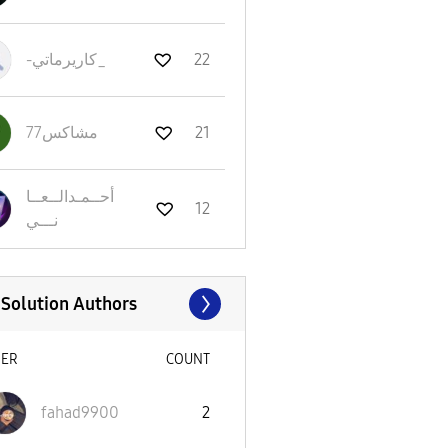
-كاريرماتي_
22
مشاكس77
21
أحــمـدالــعــا
12
نـــي
 Solution Authors
SER
COUNT
fahad9900
2