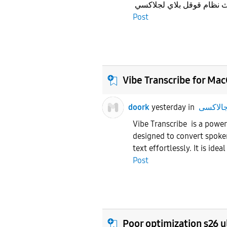
Post
Vibe Transcribe for Ma
doork
yesterday
in
Vibe Transcribe is a power
designed to convert spoke
text effortlessly. It is ideal
Post
Poor optimization s26 u