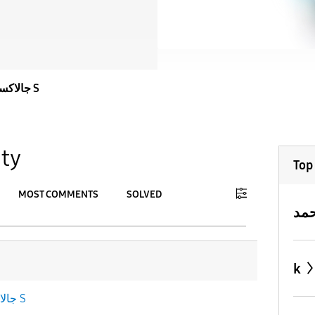
جالاكسى S
ty
Top
MOST COMMENTS
SOLVED
To
APPLY
k
جالاكسى S