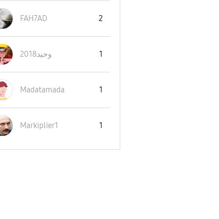
FAH7AD
2
وحيد2018
1
Madatamada
1
Markiplier1
1