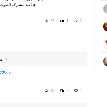
عند مشاركه الصوت ال
33
1
2
ت
جالاكسى S
86
7
1