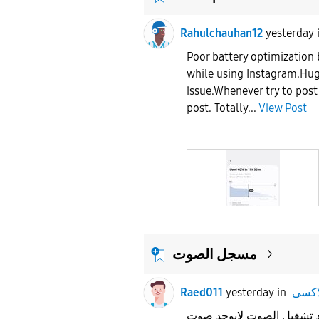
Rahulchauhan12
yesterday
Poor battery optimization
while using Instagram.Hug
issue.Whenever try to po
post. Totally...
View Post
مسجل الصوت
Raed011
yesterday
in
 تشغيل الصوت لايوجد صوت