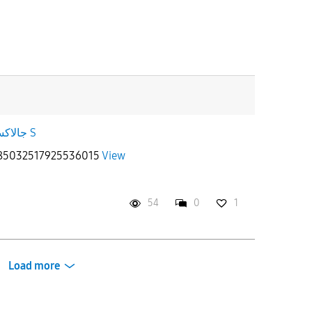
جالاكسى S
2085032517925536015
View
54
0
1
Load more