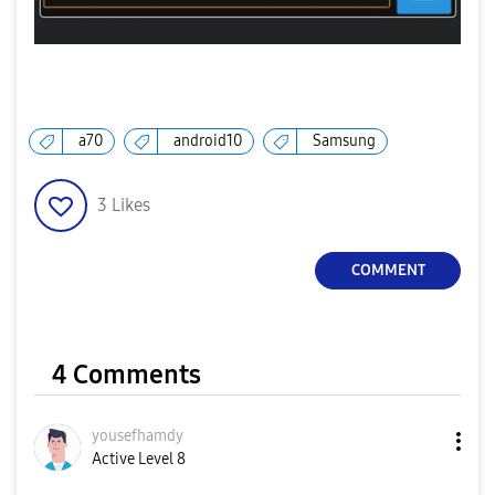
a70
android10
Samsung
3
Likes
COMMENT
4 Comments
yousefhamdy
Active Level 8