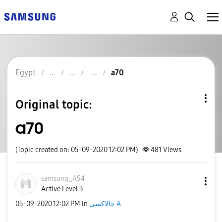
Egypt
a70
Original topic:
a70
(Topic created on: 05-09-2020 12:02 PM)
481
Views
samsung_A54
Active Level 3
جالاكسى A
in
12:02 PM
‎05-09-2020