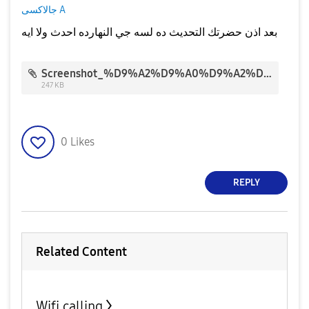
جالاكسى A
بعد اذن حضرتك التحديث ده لسه جي النهارده احدث ولا ايه
Screenshot_%D9%A2%D9%A0%D9%A2%D9%A0%D9%A0%D9%A5%D9%A1%D9%A2-%D9%A1%D9%A4%D9%A3%D9%A9%D9%A3%D9%A1_Software%20update.jpg
247 KB
0
Likes
REPLY
Related Content
Wifi calling