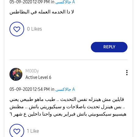
جالاكسى A
in
12:09 PM
‎05-09-2020
لا دا الخدمه العمله في البطاطس
0
Likes
REPLY
M00Dy
Active Level 6
جالاكسى A
in
12:54 PM
‎05-09-2020
قايلين مش هينزله نفس التحديث .. طيب ماهو طبيعي يعني
.. بس هينزل تحديث باصلاحات و سيكيوريتي باتش .. مظنش
هيسيبو سيكسوىيتي باتش فبراير يعني واحنا داخلين ع شهر ٦
1
Like