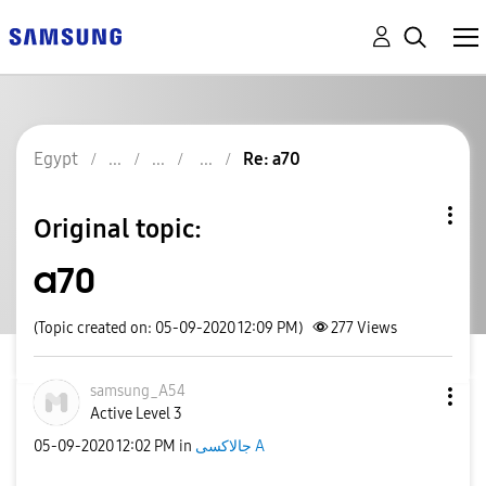
Egypt
Re: a70
Original topic:
a70
(Topic created on: 05-09-2020 12:09 PM)
277
Views
samsung_A54
Active Level 3
جالاكسى A
in
12:02 PM
‎05-09-2020