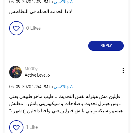
جالاكسى A
in
12:09 PM
‎05-09-2020
لا دا الخدمه العمله في البطاطس
0
Likes
REPLY
M00Dy
Active Level 6
جالاكسى A
in
12:54 PM
‎05-09-2020
قايلين مش هينزله نفس التحديث .. طيب ماهو طبيعي يعني
.. بس هينزل تحديث باصلاحات و سيكيوريتي باتش .. مظنش
هيسيبو سيكسوىيتي باتش فبراير يعني واحنا داخلين ع شهر ٦
1
Like