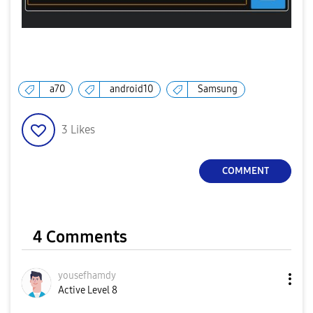
a70
android10
Samsung
3
Likes
COMMENT
4 Comments
yousefhamdy
Active Level 8