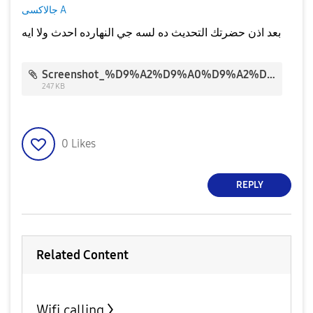
جالاكسى A
بعد اذن حضرتك التحديث ده لسه جي النهارده احدث ولا ايه
Screenshot_%D9%A2%D9%A0%D9%A2%D9%A0%D9%A0%D9%A5%D9%A1%D9%A2-%D9%A1%D9%A4%D9%A3%D9%A9%D9%A3%D9%A1_Software%20update.jpg
247 KB
0
Likes
REPLY
Related Content
Wifi calling