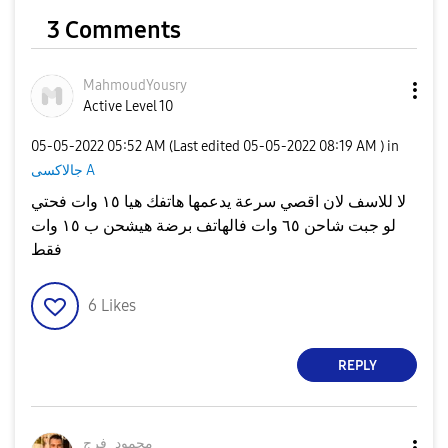
3 Comments
MahmoudYousry
Active Level 10
‎05-05-2022
05:52 AM
(Last edited
‎05-05-2022
08:19 AM
) in
جالاكسى A
لا للاسف لان اقصي سرعة يدعمها هاتفك هيا ١٥ وات فحتي
لو جبت شاحن ٦٥ وات فالهاتف برضة هيشحن ب ١٥ وات
فقط
6
Likes
REPLY
محمود_فرج