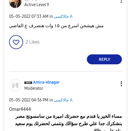
Active Level 9
جالاكسى A
in
07:33 AM
‎05-05-2022
مش هيشحن اسرع من ١٥ وات هتصرف ع الفاضي
2
Likes
REPLY
Amira-elnagar
Moderator
جالاكسى A
in
04:36 PM
‎05-05-2022
Omar4444
مساء الخير يا فندم مع حضرتك
اميرة
من سامسونج مصر
بنشكرك جدا علي طرح سؤالك ونتمنى لحضرتك يوم سعيد