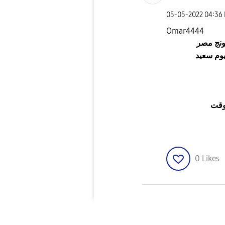
‎05-05-2022
04:36
Omar4444
نج مصر
وم سعيد
وقت
0
Likes