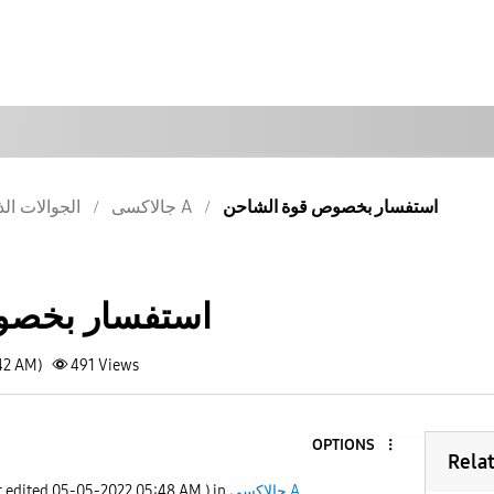
استفسار بخصوص قوة الشاحن
جالاكسى A
الجوالات الذ
استفسار بخصو
42 AM)
491
Views
OPTIONS
Rela
جالاكسى A
) in
05:48 AM
‎05-05-2022
t edited