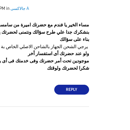
جالاكسى A
in
 PM
مساء الخير يا فندم مع حضرتك
اميرة
من سامسو
بنشكرك جدا علي طرح سؤالك ونتمنى لحضرتك ي
بناء على سؤالك
يرجي الشحن الجهاز بالشاحن الاصلي الخاص بة
ولو عند حضرتك أى استفسار أخر
موجودين تحت أمر حضرتك وفى خدمتك فى أى 
شكرا لحضرتك ولوقتك
REPLY