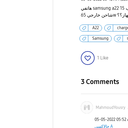
هاتفي samsung a22 ويأتي معه الشاحن الاصلي ب 15w هل يمكنني ان اشتري
جهاز؟؟
A22
charg
Samsung
1
Like
3 Comments
MahmoudYousry
‎05-05-2022
05:52
جالاكسى A