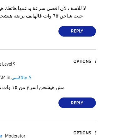
جبت شاحن ٦٥ وات فالهاتف برضة هيشحن ب ١٥ وات فقط
REPLY
OPTIONS
e Level 9
جالاكسى A
in
 AM
مش هيشحن اسرع من ١٥ وات هتصرف ع الفاضي
REPLY
OPTIONS
ar
Moderator