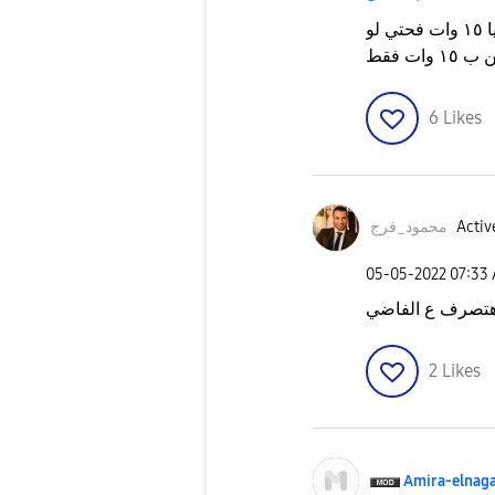
لا للاسف لان اقصي سرعة يدعمها هاتفك هيا ١٥ وات فحتي لو
6
Likes
Activ
محمود_فرج
‎05-05-2022
07:33
2
Likes
Amira-elnag