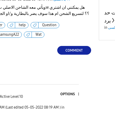
ت حد
شاحن خارجي 65w ؟؟ لتسريع الشحن ام هذا سوف يضر بالبطارية و/او ال
يرد
er
help
Question
in
samsungA22
Wat
COMMENT
OPTIONS
Active Level 10
 AM
(Last edited
‎05-05-2022
08:19 AM
) in