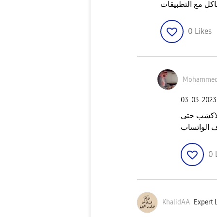
كل مع التطبيقات
0
Likes
Mohammed
‎03-03-2023
لاكشب حتى
ف الواتساب
0
KhalidAA
Expert L