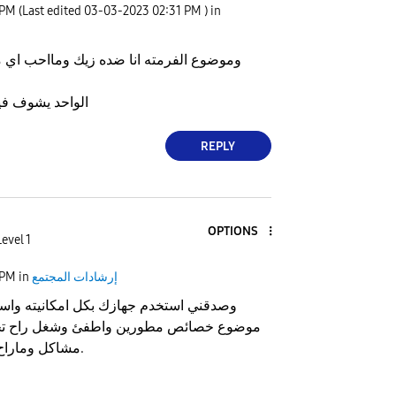
 PM
(Last edited
‎03-03-2023
02:31 PM
) in
وموضوع الفرمته انا ضده زيك ومااحب اي 
الواحد يشوف في
REPLY
OPTIONS
evel 1
إرشادات المجتمع
in
 PM
وصدقني استخدم جهازك بكل امكانيته واست
موضوع خصائص مطورين واطفئ وشغل راح تح
مشاكل وماراح تواجه اي مشاكل.