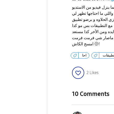
ا بنزل فيديو من الاستديو
واللي ما احتاجها تظهر لي
زي الحلاوه و برضو تطبيق Xbox تقطيع فضيع والإشعارات توصلني ولما ادخل
 مع التطبيقات بس مو كذا
يده ومن الأخر كذا مستعد
 كل ماصار شي فرمت فرمت
امسح الكاش 🫤!
طبيقات
احا
2
Likes
10 Comments