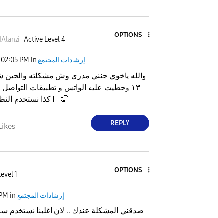
OPTIONS
Alanzi
Active Level 4
إرشادات المجتمع
in
02:05 PM
والله ياخوي جنني مدري وش مشكلته والحين ش
١٣ وحطيت عليه الواتس و تطبيقات التواصل و ا
كذا نستخدم النظامين افضل 🤦🏻
REPLY
Likes
OPTIONS
evel 1
إرشادات المجتمع
in
 PM
صدقني المشكلة عندك .. لان اغلبنا نستخدم سا