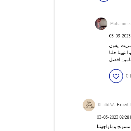
Mohammed
‎03-03-2023
ريت ايفون
نتهينا خلنا
0
KhalidAA
Expert L
‎03-03-2023
02:28
مسونج وماواجهتنا