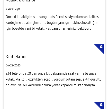
a week ago
Önceki kulakligim samsung buds fe cok seviyordum ses kalitesini
kardeşime de almıştım ama bugün çamaşır makinesine attığım
için bozuldu yeni bi kulaklık alıcam önerilerinizi bekliyorum
Kilit ekrani
06-22-2025
a34 telefonda 7.0 dan önce kilit ekranında saat yerine basınca
kulaklıkla ilgili özellikleri açabiliyordum ortam sesi, aktif gürültü
önleyici vs. bu kaldırıldı galiba yoksa kapandı mı kapandiysa
nereden açabilirim