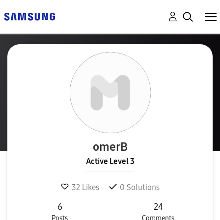
omerB
Active Level 3
32
Likes
0
Solutions
6
24
Posts
Comments