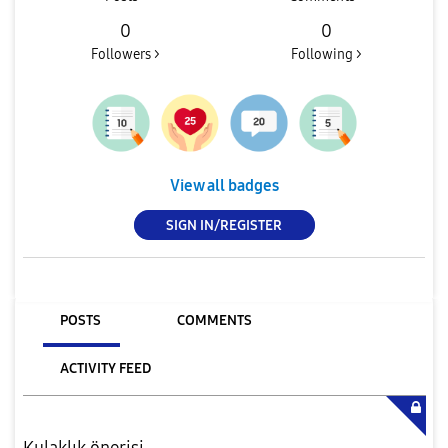
0
0
Followers >
Following >
View all badges
SIGN IN/REGISTER
POSTS
COMMENTS
ACTIVITY FEED
Kulaklık önerisi