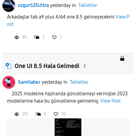
ozgurS25Ultra
yesterday
in
Tabletler
Arkadaşlar tab a9 plus 4/64 one 8.5 gelmeyecekmi
View P
ost
86
3
2
One UI 8.5 Hala Gelmedi
SamHaber
yesterday
in
Tabletler
2025 modeline haziranda güncellemeyi vermişler 2023
modellerine hala bu güncelleme gelmemiş.
View Post
201
8
10