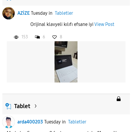
AZİZE
Tuesday
in
Tabletler
Orijinal klavyeli kılıfı efsane iyi
View Post
153
6
8
Tablet
arda400203
Tuesday
in
Tabletler