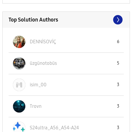
Top Solution Authors
DENNİSOVİÇ
6
üzgünotobüs
5
isim_00
3
Trovn
3
S24ultra_A56_A5
4-A24
3