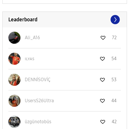
Leaderboard
Ali_A16
72
ɪʟʏᴀs
54
DENNİSOVİÇ
53
UsersS26Ultra
44
üzgünotobüs
42