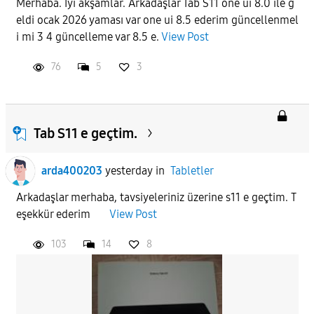
Merhaba. İyi akşamlar. Arkadaşlar Tab S11 one ui 8.0 ile g
eldi ocak 2026 yaması var one ui 8.5 ederim güncellenmel
APPLY
i mi 3 4 güncelleme var 8.5 e.
View Post
76
5
3
Tab S11 e geçtim.
arda400203
yesterday
in
Tabletler
Arkadaşlar merhaba, tavsiyeleriniz üzerine s11 e geçtim. T
eşekkür ederim
View Post
103
14
8