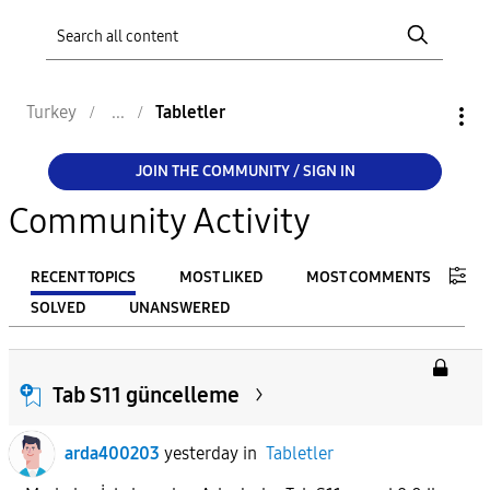
Turkey
Tabletler
JOIN THE COMMUNITY / SIGN IN
Community Activity
RECENT TOPICS
MOST LIKED
MOST COMMENTS
SOLVED
UNANSWERED
FILTER:
From
Tab S11 güncelleme
arda400203
yesterday
in
Tabletler
To