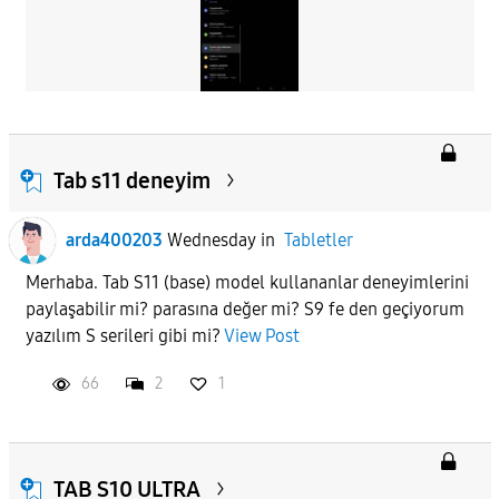
Tab s11 deneyim
arda400203
Wednesday
in
Tabletler
Merhaba. Tab S11 (base) model kullananlar deneyimlerini
paylaşabilir mi? parasına değer mi? S9 fe den geçiyorum
yazılım S serileri gibi mi?
View Post
66
2
1
TAB S10 ULTRA