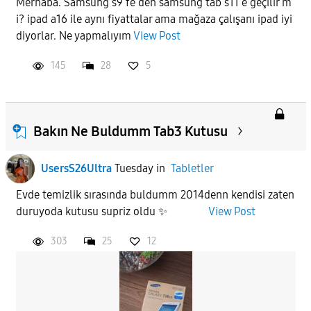
Merhaba. Samsung s9 fe den samsung tab s11 e geçilir m
i? ipad a16 ile aynı fiyattalar ama mağaza çalışanı ipad iyi
diyorlar. Ne yapmalıyım
View Post
145
28
5
Bakın Ne Buldumm Tab3 Kutusu
UsersS26Ultra
Tuesday
in
Tabletler
Evde temizlik sırasında buldumm 2014denn kendisi zaten
duruyoda kutusu supriz oldu ✨️
View Post
303
25
12