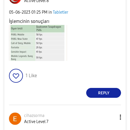
Active Level 8
‎05-06-2023
01:25 PM
in
Tabletler
İşlemcinin sonuçları
1
Like
REPLY
cihazsorma
Active Level 7