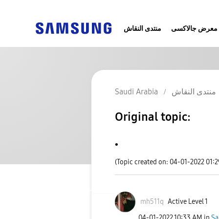
معرض جالاكسى
منتدى النقاش
منتدى النقاش
Saudi Arabia
Original topic:
.
(Topic created on: 04-01-2022 01:
mh511q
Active Level 1
‎04-01-2022
10:33 AM
in
Sa