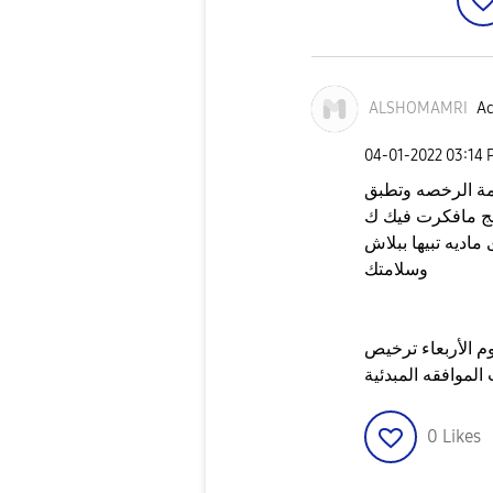
ALSHOMAMRI
Ac
‎04-01-2022
03:14 
يمة الرخصه وتطبق
نج مافكرت فيك ك
ديه تبيها ببلاش
وسلامتك
ء ترخيص Mobily Pay وعدد الشركات العامله
0
Likes