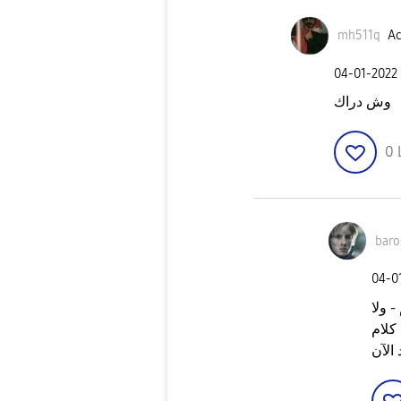
mh511q
Ac
‎04-01-2022
وش دراك
0
baro
‎04-0
 ولا
كلام
الآن