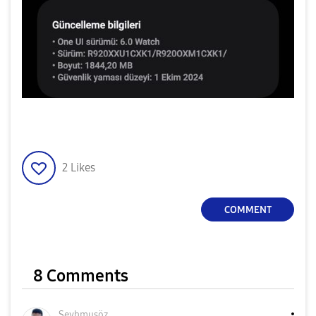
2
Likes
COMMENT
8 Comments
Şeyhmusöz