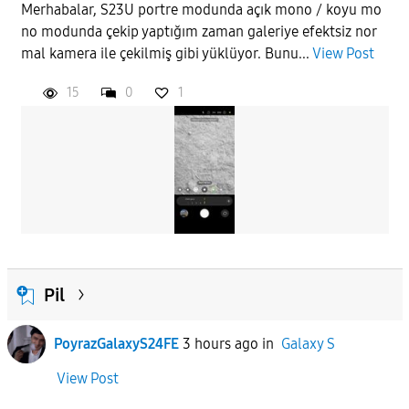
Merhabalar, S23U portre modunda açık mono / koyu mo
no modunda çekip yaptığım zaman galeriye efektsiz nor
APPLY
mal kamera ile çekilmiş gibi yüklüyor. Bunu...
View Post
15
0
1
Pil
PoyrazGalaxyS24FE
3 hours ago
in
Galaxy S
View Post