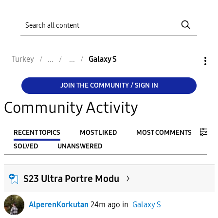
Turkey
Galaxy S
JOIN THE COMMUNITY / SIGN IN
Community Activity
RECENT TOPICS
MOST LIKED
MOST COMMENTS
SOLVED
UNANSWERED
FILTER:
S23 Ultra Portre Modu
From
AlperenKorkutan
24m ago
in
Galaxy S
To