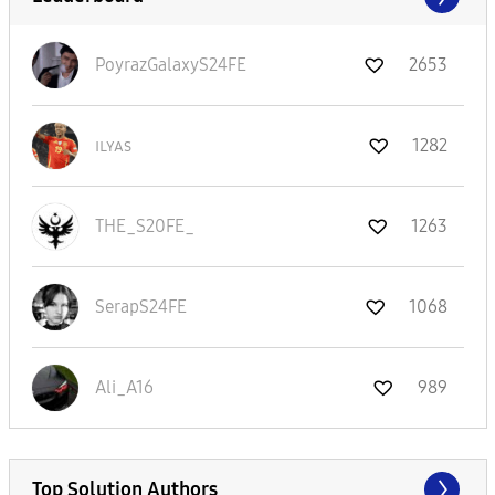
PoyrazGalaxyS24
FE
2653
ɪʟʏᴀs
1282
THE_S20FE_
1263
SerapS24FE
1068
Ali_A16
989
Top Solution Authors