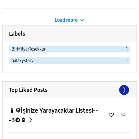
Load more
Labels
BirMilyarTesekkur
1
galaxystory
1
Top Liked Posts
📱⚙️İşinize Yarayacaklar Listesi--
64
-3⚙️📱