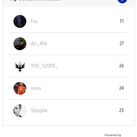
fca
31
Ali_A16
27
THE_S20FE_
26
ɪʟʏᴀs
24
Sisyphe
23