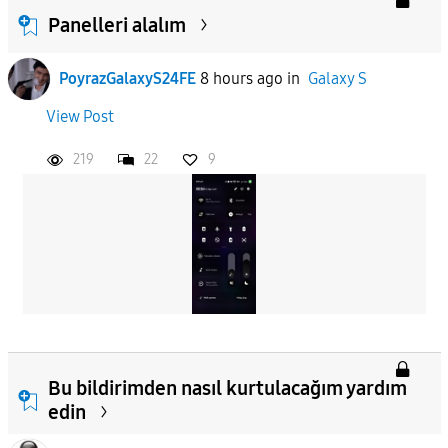
Panelleri alalım
PoyrazGalaxyS24FE
8 hours ago
in
Galaxy S
View Post
219
22
9
Bu bildirimden nasıl kurtulacağım yardım
edin