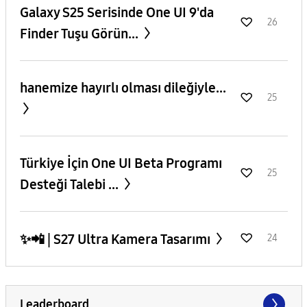
Galaxy S25 Serisinde One UI 9'da
26
Finder Tuşu Görün...
hanemize hayırlı olması dileğiyle...
25
​Türkiye İçin One UI Beta Programı
25
Desteği Talebi ...
✨️📲 | S27 Ultra Kamera Tasarımı
24
Leaderboard