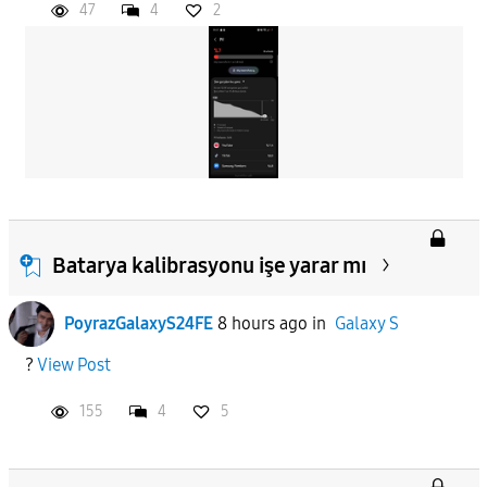
47
4
2
Batarya kalibrasyonu işe yarar mı
PoyrazGalaxyS24FE
8 hours ago
in
Galaxy S
?
View Post
155
4
5