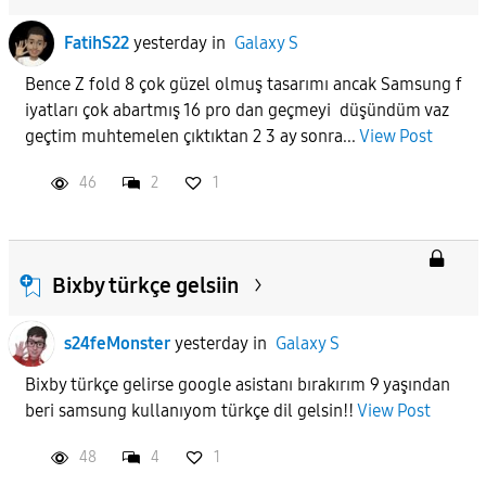
FatihS22
yesterday
in
Galaxy S
Bence Z fold 8 çok güzel olmuş tasarımı ancak Samsung f
iyatları çok abartmış 16 pro dan geçmeyi düşündüm vaz
geçtim muhtemelen çıktıktan 2 3 ay sonra...
View Post
46
2
1
Bixby türkçe gelsiin
s24feMonster
yesterday
in
Galaxy S
Bixby türkçe gelirse google asistanı bırakırım 9 yaşından
beri samsung kullanıyom türkçe dil gelsin!!
View Post
48
4
1