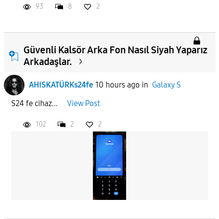
93
8
2
Güvenli Kalsör Arka Fon Nasıl Siyah Yaparız
Arkadaşlar.
AHISKATÜRKs24fe
10 hours ago
in
Galaxy S
S24 fe cihaz...
View Post
102
2
2