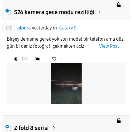
S26 kamera gece modu rezilliği
alpera
yesterday
in
Galaxy S
Birşey dememe gerek yok son model bir telefon ama düz
gün bi deniz fotoğrafı çekmekten aciz
View Post
124
5
5
Z fold 8 serisi