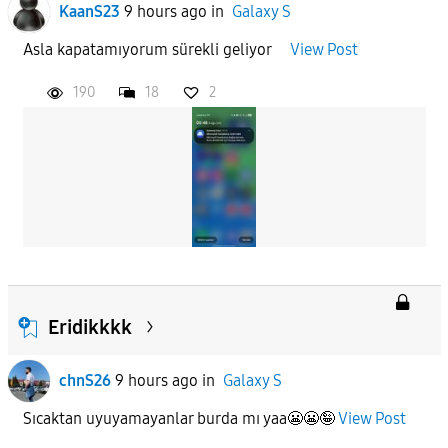
KaanS23
9 hours ago
in
Galaxy S
Asla kapatamıyorum sürekli geliyor
View Post
190
18
2
Eridikkkk
chnS26
9 hours ago
in
Galaxy S
Sıcaktan uyuyamayanlar burda mı yaa😬😬🤪
View Post