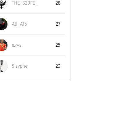
THE_S20FE_
28
Ali_A16
27
ɪʟʏᴀs
25
Sisyphe
23