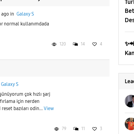
​Tü
Bet
s ago
in
Galaxy S
Des
yor normal kullanımdada
✨️
120
14
4
Kam
Lea
n
Galaxy S
şünüyorum çok hızlı şarj
ıfırlama için nerden
 reset bazıları odin...
View
79
11
3