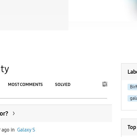
ty
Lab
MOST COMMENTS
SOLVED
Bir
gal
To
APPLY
yor?
Top
r ago
in
Galaxy S