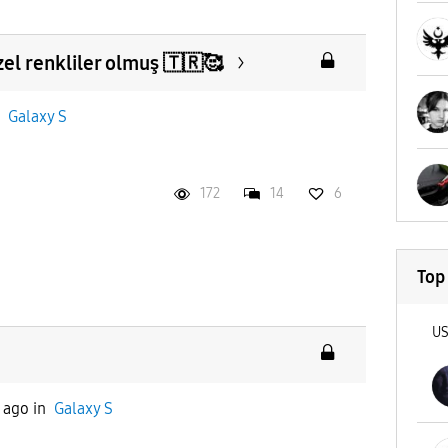
el renkliler olmuş 🇹🇷🥰
n
Galaxy S
172
14
6
Top
U
 ago
in
Galaxy S