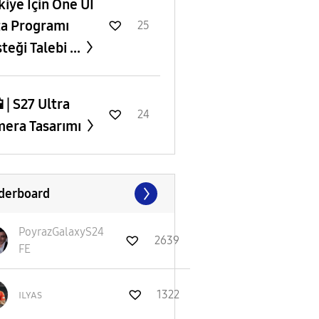
rkiye İçin One UI
a Programı
25
teği Talebi ...
 | S27 Ultra
24
era Tasarımı
derboard
PoyrazGalaxyS24
2639
FE
ɪʟʏᴀs
1322