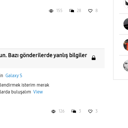
155
28
8
un. Bazı gönderilerde yanlış bilgiler
in
Galaxy S
ilendirmek isterim merak
umlarda buluşalım
View
126
3
3