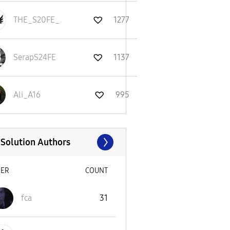
THE_S20FE_
1277
SerapS24FE
1137
Ali_A16
995
 Solution Authors
SER
COUNT
fca
31