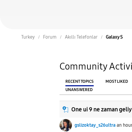
Turkey
Forum
Akıllı Telefonlar
Galaxy S
Community Activi
RECENT TOPICS
MOST LIKED
UNANSWERED
From
FILTER:
One ui 9 ne zaman geli
gslizoktay_s26ultra
an hou