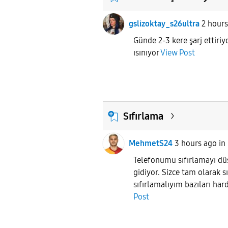
gslizoktay_s26ultra
2 hour
Günde 2-3 kere şarj ettiri
ısınıyor
View Post
Sıfırlama
MehmetS24
3 hours ago
i
Telefonumu sıfırlamayı dü
gidiyor. Sizce tam olarak s
sıfırlamalıyım bazıları hard
Post