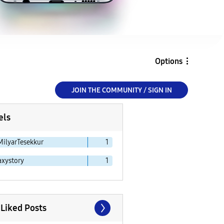
Options
JOIN THE COMMUNITY / SIGN IN
els
MilyarTesekkur
1
axystory
1
 Liked Posts