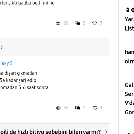
ler çıktı galiba belli mi ne
📱⚙
Yar
82
2
3
Lis
han
olm
laxy S
ma dışarı çıkmadan
5e kadar şarj edip
Gal
lanmadan 5-6 saat sonra
Ser
9'd
62
5
1
Gör
 pili de hızlı bitiyo sebebini bilen varmı?