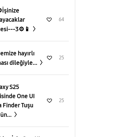
️İşinize
ayacaklar
64
tesi---3⚙️📱
emize hayırlı
25
ası dileğiyle...
axy S25
isinde One UI
25
a Finder Tuşu
ün...