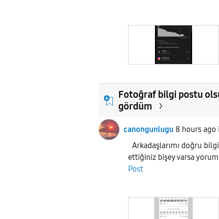
Fotoğraf bilgi postu ols
gördüm
canongunlugu
8 hours ago
Arkadaşlarımı doğru bilg
ettiğiniz bişey varsa yor
Post