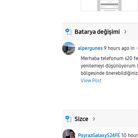
Batarya değişimi
alpergunes
9 hours ago
in
Merhaba telefonum s20 f
yenilemeyi düşünüyorum i
bölgesinde önerebildiğiniz 
View Post
Sizce
PoyrazGalaxyS24FE
10 hour