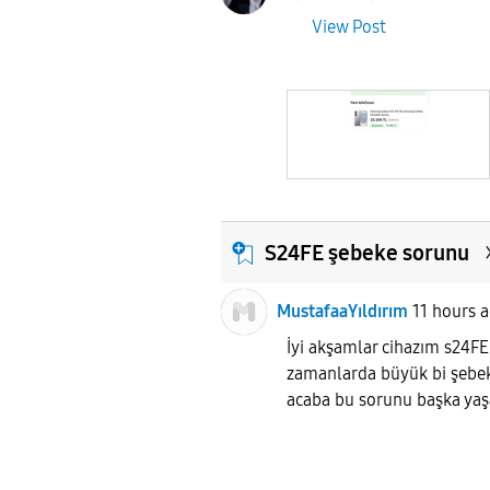
View Post
S24FE şebeke sorunu
MustafaaYıldırım
11 hours 
İyi akşamlar cihazım s24FE 
zamanlarda büyük bi şebe
acaba bu sorunu başka ya