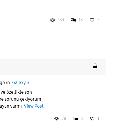
183
18
7
ago
in
Galaxy S
ve özellikle son
ke sorunu çekiyorum
şayan varmı
View Post
78
3
1