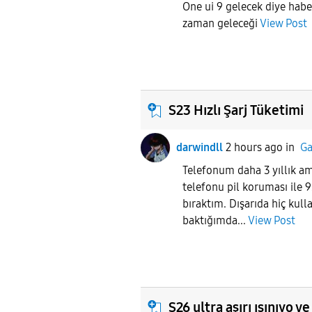
One ui 9 gelecek diye haber
zaman geleceği
View Post
S23 Hızlı Şarj Tüketimi
darwindll
2 hours ago
in
Ga
Telefonum daha 3 yıllık a
telefonu pil koruması ile 9
bıraktım. Dışarıda hiç kul
baktığımda...
View Post
S26 ultra aşırı ısınıyo ve