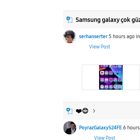
Samsung galaxy çok güz
serhanserter
5 hours ago
i
View Post
❤️😊
PoyrazGalaxyS24FE
6 hours
View Post