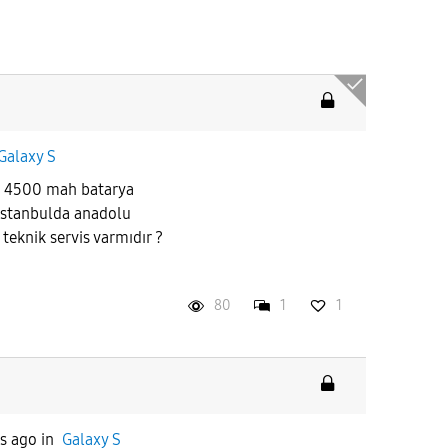
Galaxy S
e 4500 mah batarya
stanbulda anadolu
teknik servis varmıdır ?
80
1
1
s ago
in
Galaxy S