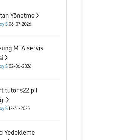
tan Yönetme
xy S
06-07-2026
ung MTA servis
si
xy S
02-06-2026
t tutor s22 pil
ğı
xy S
12-31-2025
d Yedekleme