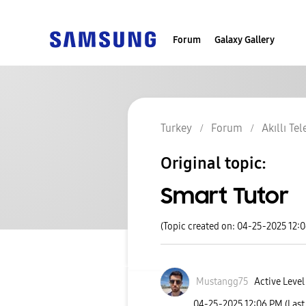
Forum
Galaxy Gallery
Turkey
Forum
Akıllı Te
Original topic:
Smart Tutor
(Topic created on: 04-25-2025 12:
Mustangg75
Active Level
‎04-25-2025
12:06 PM
(Last