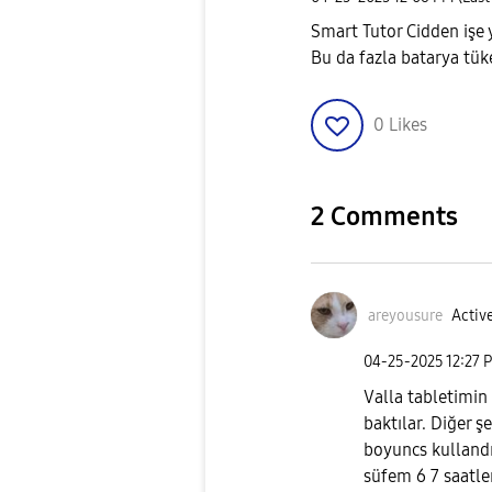
Smart Tutor Cidden işe 
Bu da fazla batarya tük
0
Likes
2 Comments
areyousure
Active
‎04-25-2025
12:27 
Valla tabletimin 
baktılar. Diğer şe
boyuncs kullandı
süfem 6 7 saatler