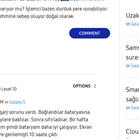
yarıyor mu? İşlemci bazen durduk yere ısınabiliyor.
Uzak
etimine sebep oluyor doğal olarak.
in
Gala
COMMENT
Sams
sure
in
Gala
OPTIONS
Smar
 Level 10
sağlı
PM
in
Galaxy S
in
Gala
şarj sorunu vardı. Bağlandılar bataryasına
ylere baktılar. Sonra sıfırladılar. Bir hafta
m şimdi bataryam daha iyi çalışıyor. Ekran
Clou
e gerilemişti 10 saate çıktı