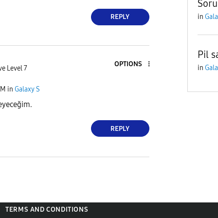
Soru
in
Gala
REPLY
Pil s
OPTIONS
in
Gala
ve Level 7
PM
in
Galaxy S
neyeceğim.
REPLY
TERMS AND CONDITIONS