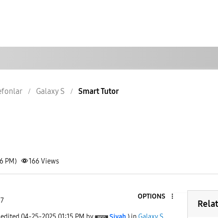
lefonlar
Galaxy S
Smart Tutor
06 PM)
166
Views
OPTIONS
 7
Rela
 edited
‎04-25-2025
01:15 PM
by
Siyah
) in
Galaxy S