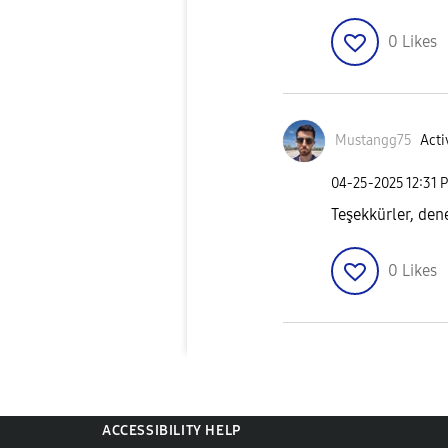
0
Likes
Mustangg75
Acti
‎04-25-2025
12:31 
Teşekkürler, de
0
Likes
ACCESSIBILITY HELP