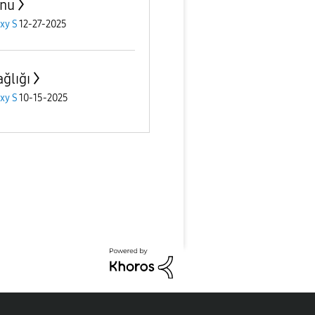
nu
xy S
12-27-2025
ağlığı
xy S
10-15-2025